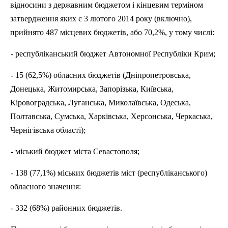
відносини з державним бюджетом і кінцевим терміном
затвердження яких є 3 лютого 2014 року (включно),
прийнято 487 місцевих бюджетів, або 70,2%,
у
тому числі:
-
республіканський бюджет Автономної Республіки Крим;
-
15 (62,5%) обласних бюджетів (Дніпропетровська,
Донецька, Житомирська, Запорізька, Київська,
Кіровоградська, Луганська, Миколаївська, Одеська,
Полтавська, Сумська, Харківська, Херсонська, Черкаська,
Чернігівська області);
-
м
іський бюджет міста Севастополя;
-
138 (77,1%) міських бюджетів мі
ст
(республіканського)
обласного значення:
-
332 (68%) районних бюджетів.