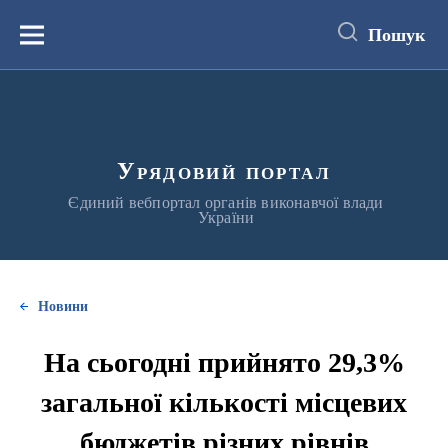
до
основного
Пошук
вмісту
Меню
Урядовий портал
Єдиний вебпортал органів виконавчої влади
України
Новини
На сьогодні прийнято 29,3%
загальної кількості місцевих
бюджетів різних рівнів