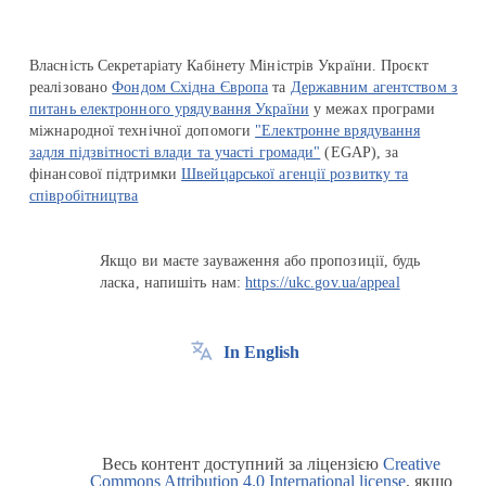
Власність Секретаріату Кабінету Міністрів України. Проєкт
реалізовано
Фондом Східна Європа
та
Державним агентством з
питань електронного урядування України
у межах програми
міжнародної технічної допомоги
"Електронне врядування
задля підзвітності влади та участі громади"
(EGAP), за
фінансової підтримки
Швейцарської агенції розвитку та
співробітництва
Якщо ви маєте зауваження або пропозиції, будь
ласка, напишіть нам:
https://ukc.gov.ua/appeal
In English
Весь контент доступний за ліцензією
Creative
Commons Attribution 4.0 International license
, якщо