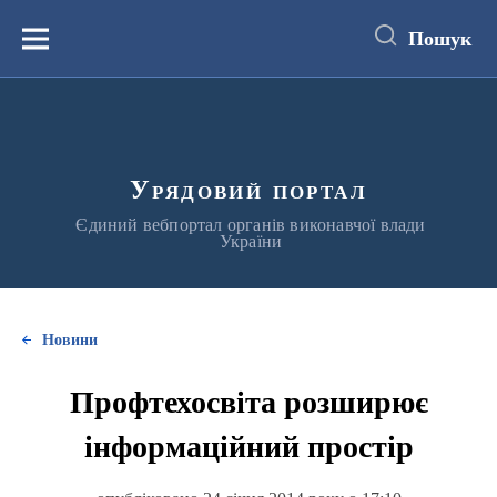
до
основного
Пошук
вмісту
Меню
Урядовий портал
Єдиний вебпортал органів виконавчої влади
України
Новини
Профтехосвіта розширює
інформаційний простір