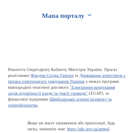
Мапа порталу
Перейти на сайт Ukraine.ua
Власність Секретаріату Кабінету Міністрів України. Проєкт
реалізовано
Фондом Східна Європа
та
Державним агентством з
питань електронного урядування України
у межах програми
міжнародної технічної допомоги
"Електронне врядування
задля підзвітності влади та участі громади"
(EGAP), за
фінансової підтримки
Швейцарської агенції розвитку та
співробітництва
Якщо ви маєте зауваження або пропозиції, будь
ласка, напишіть нам:
https://ukc.gov.ua/appeal