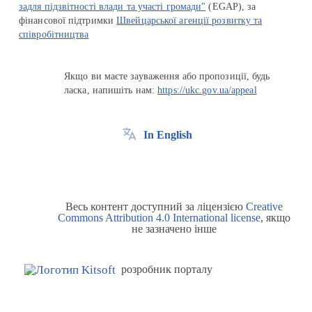
задля підзвітності влади та участі громади"
(EGAP), за
фінансової підтримки
Швейцарської агенції розвитку та
співробітництва
Якщо ви маєте зауваження або пропозиції, будь
ласка, напишіть нам:
https://ukc.gov.ua/appeal
In English
Весь контент доступний за ліцензією
Creative
Commons Attribution 4.0 International license
, якщо
не зазначено інше
розробник порталу