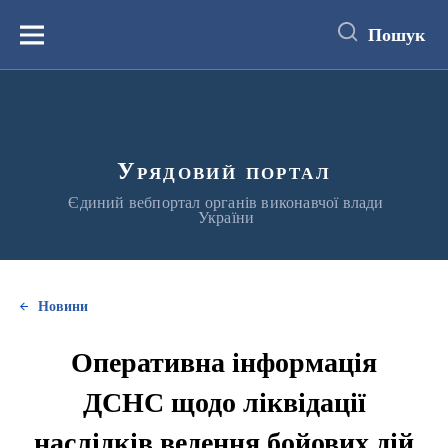
до
основного
Пошук
вмісту
Меню
Урядовий портал
Єдиний вебпортал органів виконавчої влади
України
Новини
Оперативна інформація
ДСНС щодо ліквідації
наслідків ведення бойових дій