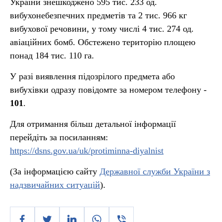
України знешкоджено 595 тис. 233 од.
вибухонебезпечних предметів та 2 тис. 966 кг
вибухової речовини, у тому числі 4 тис. 274 од.
авіаційних бомб. Обстежено територію площею
понад 184 тис. 110 га.
У разі виявлення підозрілого предмета або
вибухівки одразу повідомте за номером телефону -
101
.
Для отримання більш детальної інформації
перейдіть за посиланням:
https://dsns.gov.ua/uk/protiminna-diyalnist
(За інформацією сайту
Державної служби України з
надзвичайних ситуацій
).