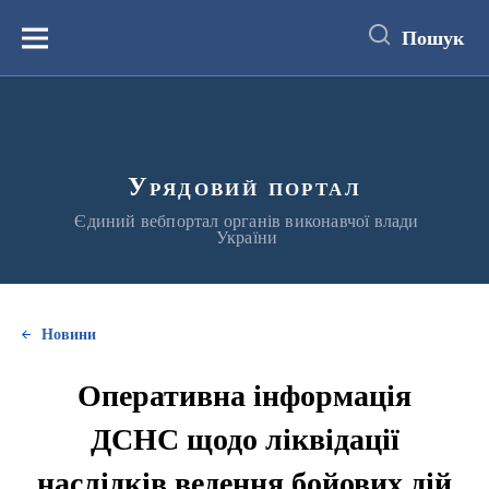
до
основного
Пошук
вмісту
Меню
Урядовий портал
Єдиний вебпортал органів виконавчої влади
України
Новини
Оперативна інформація
ДСНС щодо ліквідації
наслідків ведення бойових дій