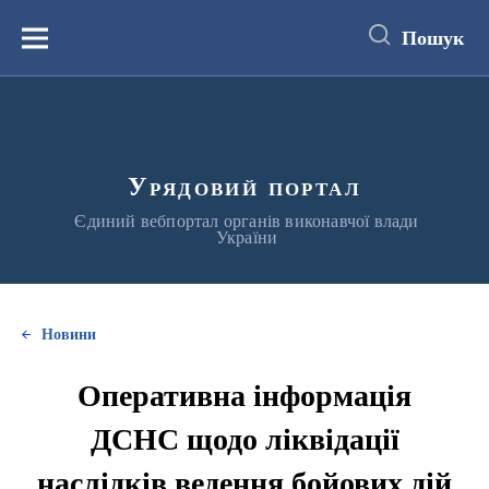
до
основного
Пошук
вмісту
Меню
Урядовий портал
Єдиний вебпортал органів виконавчої влади
України
Новини
Оперативна інформація
ДСНС щодо ліквідації
наслідків ведення бойових дій