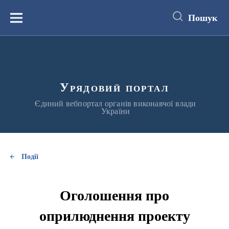
до
основного
Пошук
вмісту
Меню
Урядовий портал
Єдиний вебпортал органів виконавчої влади
України
Події
Оголошення про
оприлюднення проекту