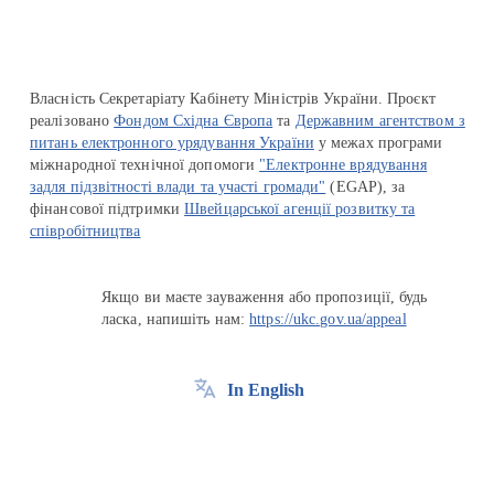
Власність Секретаріату Кабінету Міністрів України. Проєкт
реалізовано
Фондом Східна Європа
та
Державним агентством з
питань електронного урядування України
у межах програми
міжнародної технічної допомоги
"Електронне врядування
задля підзвітності влади та участі громади"
(EGAP), за
фінансової підтримки
Швейцарської агенції розвитку та
співробітництва
Якщо ви маєте зауваження або пропозиції, будь
ласка, напишіть нам:
https://ukc.gov.ua/appeal
In English