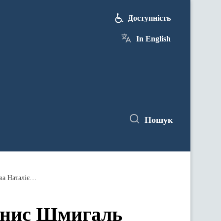
Доступність
In English
Пошук
28 серпня Прем’єр-міністр України Денис Шмигаль проведе зустріч із Прем’єр-міністром Республіки Молдова Наталією Гавріліце
Денис Шмигаль