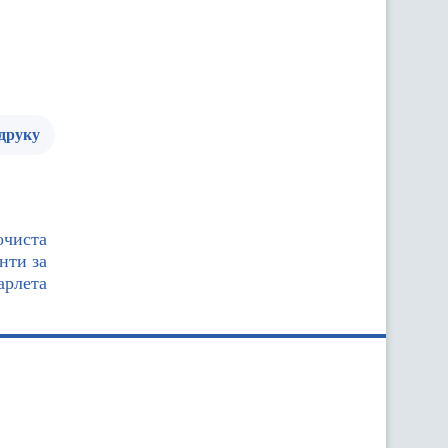
 друку
очиста
нти за
арлета