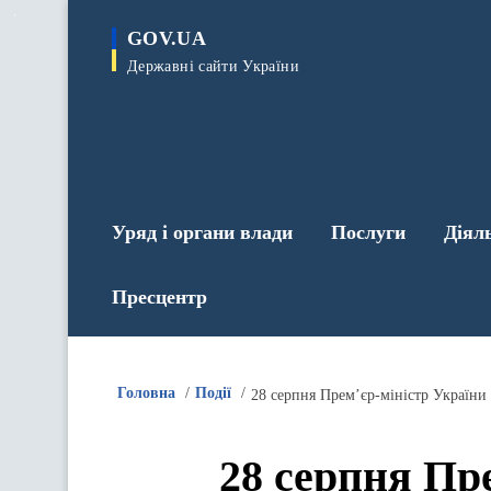
до
основного
GOV.UA
вмісту
Державні сайти України
Уряд і органи влади
Послуги
Діял
Пресцентр
Головна
Події
28 серпня Пр