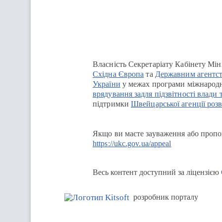
Власність Секретаріату Кабінету Мін
Східна Європа
та
Державним агентст
України
у межах програми міжнародн
врядування задля підзвітності влади 
підтримки
Швейцарської агенції розв
Якщо ви маєте зауваження або пропоз
https://ukc.gov.ua/appeal
Весь контент доступний за ліцензією
розробник порталу