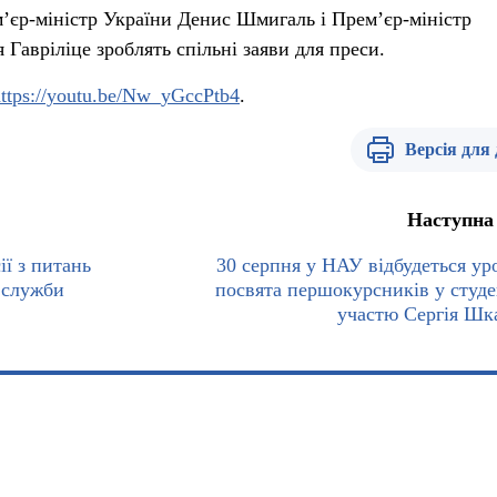
ем’єр-міністр України Денис Шмигаль і Прем’єр-міністр
Гавріліце зроблять спільні заяви для преси.
ttps://youtu.be/Nw_yGccPtb4
.
Версія для
Наступна
ії з питань
30 серпня у НАУ відбудеться ур
 служби
посвята першокурсників у студе
участю Сергія Шк