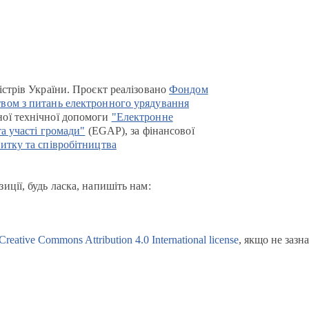
істрів України. Проєкт реалізовано
Фондом
вом з питань електронного урядування
ої технічної допомоги
"Електронне
та участі громади"
(EGAP), за фінансової
итку та співробітництва
иції, будь ласка, напишіть нам:
Creative Commons Attribution 4.0 International license
, якщо не зазн