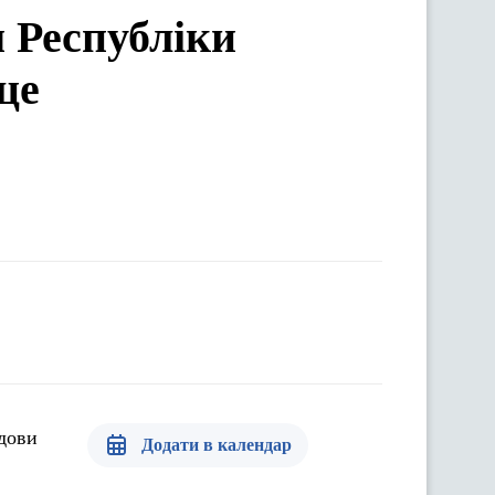
м Республіки
це
лдови
Додати в календар