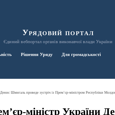
Урядовий портал
Єдиний вебпортал органів виконавчої влади України
ьність
Рішення Уряду
Для громадськості
ем’єр-міністр України 