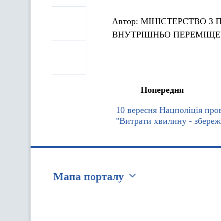
Автор:
МІНІСТЕРСТВО З
ВНУТРІШНЬО ПЕРЕМІЩЕ
Попередня
10 вересня Нацполіція про
"Витрати хвилину - збере
Мапа порталу
Перейти на сайт Ukraine.ua