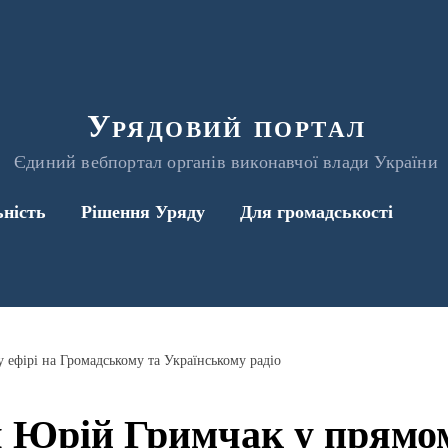
Урядовий портал
Єдиний вебпортал органів виконавчої влади України
ьність
Рішення Уряду
Для громадськості
 ефірі на Громадському та Українському радіо
я Юрій Гримчак у прямом