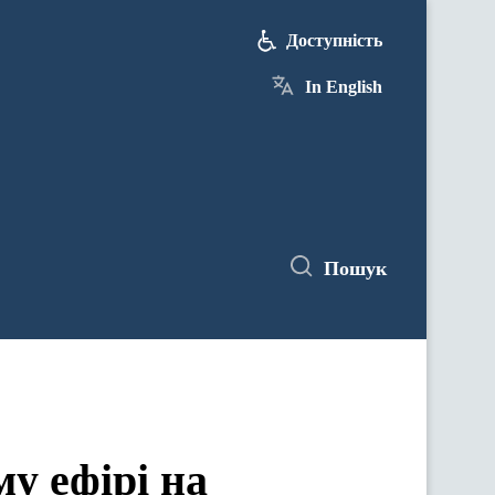
Доступність
In English
Пошук
у ефірі на