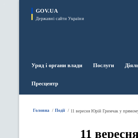
до
основного
GOV.UA
вмісту
Державні сайти України
Уряд і органи влади
Послуги
Діял
Пресцентр
Головна
Події
11 вересня Юрій Гримчак у прямому
11 вересн