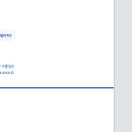
 друку
 ефірі
 каналі