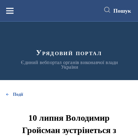
до
основного
Пошук
вмісту
Меню
Урядовий портал
Єдиний вебпортал органів виконавчої влади
України
Події
10 липня Володимир
Гройсман зустрінеться з