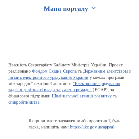
Мапа порталу
Перейти на сайт Ukraine.ua
Власність Секретаріату Кабінету Міністрів України. Проєкт
реалізовано
Фондом Східна Європа
та
Державним агентством з
питань електронного урядування України
у межах програми
міжнародної технічної допомоги
"Електронне врядування
задля підзвітності влади та участі громади"
(EGAP), за
фінансової підтримки
Швейцарської агенції розвитку та
співробітництва
Якщо ви маєте зауваження або пропозиції, будь
ласка, напишіть нам:
https://ukc.gov.ua/appeal