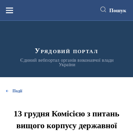
до
основного
Пошук
вмісту
Меню
Урядовий портал
Єдиний вебпортал органів виконавчої влади
України
Події
13 грудня Комісією з питань
вищого корпусу державної