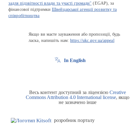
задля підзвітності влади та участі громади"
(EGAP), за
фінансової підтримки
Швейцарської агенції розвитку та
співробітництва
Якщо ви маєте зауваження або пропозиції, будь
ласка, напишіть нам:
https://ukc.gov.ua/appeal
In English
Весь контент доступний за ліцензією
Creative
Commons Attribution 4.0 International license
, якщо
не зазначено інше
розробник порталу