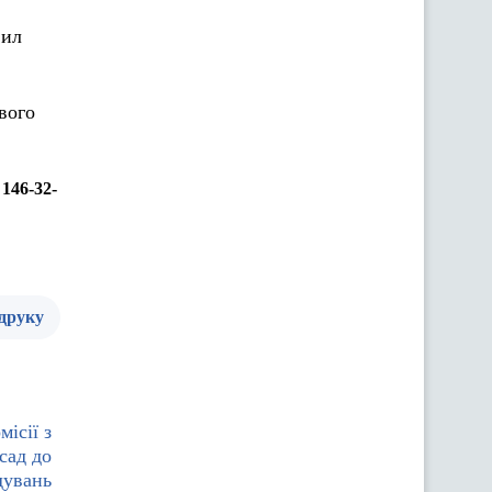
Сил
вого
146-32-
 друку
місії з
сад до
дувань