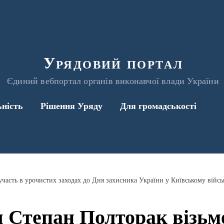
Урядовий портал
Єдиний вебпортал органів виконавчої влади України
ьність
Рішення Уряду
Для громадськості
 Степан Полторак візьм