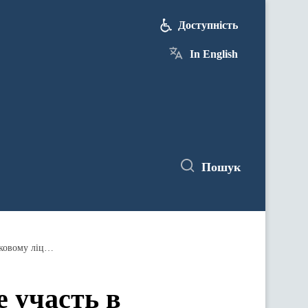
Доступність
In English
Пошук
12 жовтня Степан Полторак візьме участь в урочистих заходах до Дня захисника України у Київському військовому ліцеї імені Івана Богуна
е участь в