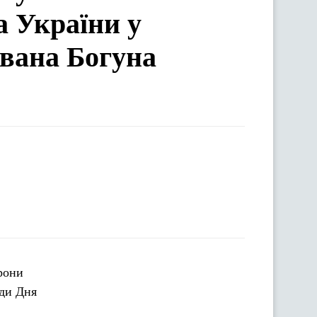
а України у
Івана Богуна
орони
оди Дня