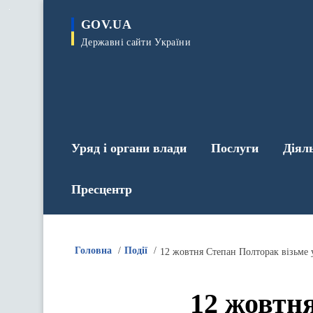
до
основного
GOV.UA
вмісту
Державні сайти України
Уряд і органи влади
Послуги
Діял
Пресцентр
Головна
Події
12 жовтня