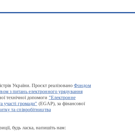
істрів України. Проєкт реалізовано
Фондом
вом з питань електронного урядування
ої технічної допомоги
"Електронне
та участі громади"
(EGAP), за фінансової
итку та співробітництва
иції, будь ласка, напишіть нам: