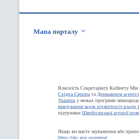
Мапа порталу
Перейти на сайт Ukraine.ua
Власність Секретаріату Кабінету Мін
Східна Європа
та
Державним агентст
України
у межах програми міжнародн
врядування задля підзвітності влади 
підтримки
Швейцарської агенції розв
Якщо ви маєте зауваження або пропоз
https://ukc.gov.ua/appeal