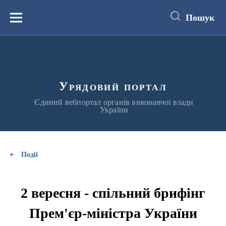
до
основного
Пошук
вмісту
Меню
Урядовий портал
Єдиний вебпортал органів виконавчої влади
України
Події
2 вересня - спільний брифінг
Прем'єр-міністра України