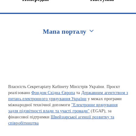
Мапа порталу
Перейти на сайт Ukraine.ua
Власність Секретаріату Кабінету Міністрів України. Проєкт
реалізовано
Фондом Східна Європа
та
Державним агентством з
питань електронного урядування України
у межах програми
міжнародної технічної допомоги
"Електронне врядування
задля підзвітності влади та участі громади"
(EGAP), за
фінансової підтримки
Швейцарської агенції розвитку та
співробітництва