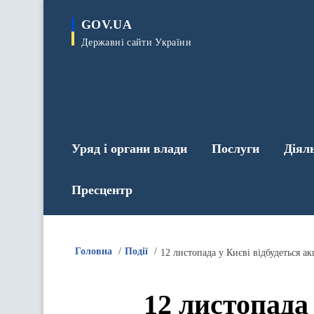
до
основного
GOV.UA
вмісту
Державні сайти України
Уряд і органи влади
Послуги
Діял
Пресцентр
Головна
Події
12 листопада у Києві відбудеться ак
12 листопада 