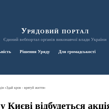
Урядовий портал
Єдиний вебпортал органів виконавчої влади України
ьність
Рішення Уряду
Для громадськості
ція «Здай кров - врятуй життя»
у Києві відбудеться акці