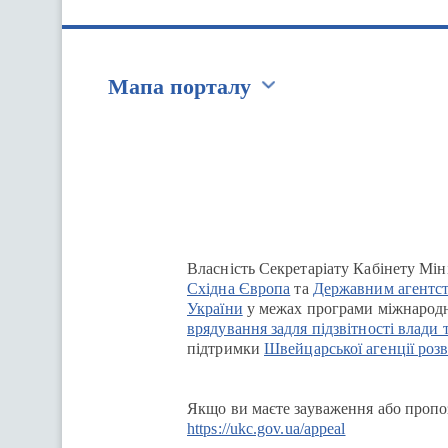
Мапа порталу
Перейти на сайт Ukraine.ua
Власність Секретаріату Кабінету Мін
Східна Європа
та
Державним агентст
України
у межах програми міжнародн
врядування задля підзвітності влади 
підтримки
Швейцарської агенції розв
Якщо ви маєте зауваження або пропоз
https://ukc.gov.ua/appeal