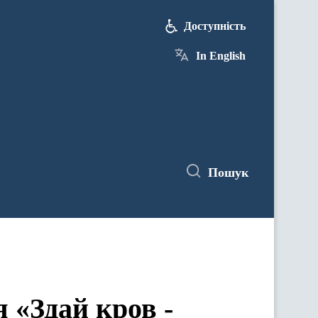
Доступність
In English
Пошук
я «Здай кров -