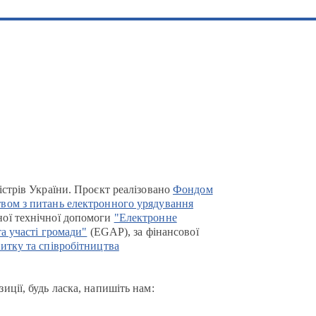
істрів України. Проєкт реалізовано
Фондом
вом з питань електронного урядування
ої технічної допомоги
"Електронне
та участі громади"
(EGAP), за фінансової
итку та співробітництва
иції, будь ласка, напишіть нам: