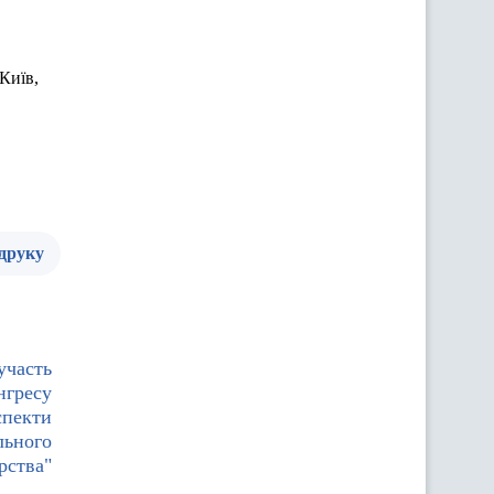
Київ,
 друку
участь
нгресу
спекти
льного
рства"