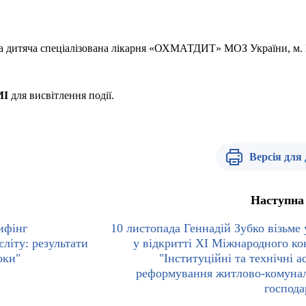
на дитяча спеціалізована лікарня «ОХМАТДИТ» МОЗ України, м. 
МІ
для висвітлення події.
Версія для
Наступна
ифінг
10 листопада Геннадій Зубко візьме 
літу: результати
у відкритті ХІ Міжнародного ко
оки"
"Інституційні та технічні а
реформування житлово-комуна
господа