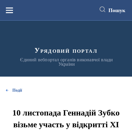
до
основного
Пошук
вмісту
Меню
Урядовий портал
Єдиний вебпортал органів виконавчої влади
України
Події
10 листопада Геннадій Зубко
візьме участь у відкритті ХІ