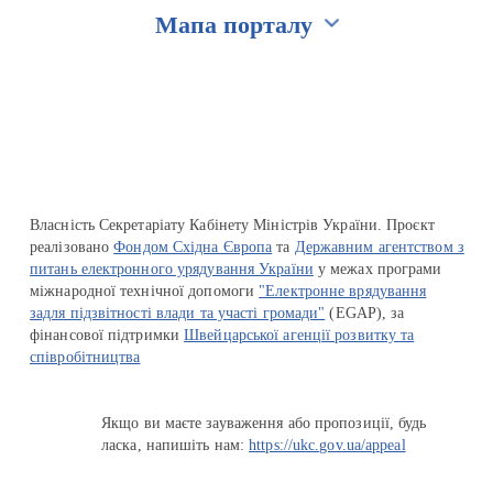
Мапа порталу
Перейти на сайт Ukraine.ua
Власність Секретаріату Кабінету Міністрів України. Проєкт
реалізовано
Фондом Східна Європа
та
Державним агентством з
питань електронного урядування України
у межах програми
міжнародної технічної допомоги
"Електронне врядування
задля підзвітності влади та участі громади"
(EGAP), за
фінансової підтримки
Швейцарської агенції розвитку та
співробітництва
Якщо ви маєте зауваження або пропозиції, будь
ласка, напишіть нам:
https://ukc.gov.ua/appeal