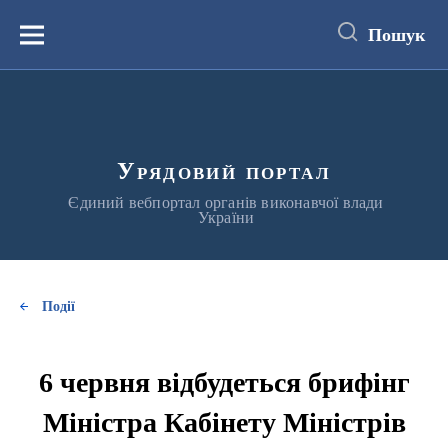
до
основного
Пошук
вмісту
Меню
Урядовий портал
Єдиний вебпортал органів виконавчої влади
України
Події
6 червня відбудеться брифінг
Міністра Кабінету Міністрів