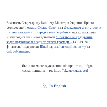
Власність Секретаріату Кабінету Міністрів України. Проєкт
реалізовано
Фондом Східна Європа
та
Державним агентством з
питань електронного урядування України
у межах програми
міжнародної технічної допомоги
"Електронне врядування
задля підзвітності влади та участі громади"
(EGAP), за
фінансової підтримки
Швейцарської агенції розвитку та
співробітництва
Якщо ви маєте зауваження або пропозиції, будь
ласка, напишіть нам:
https://ukc.gov.ua/appeal
In English