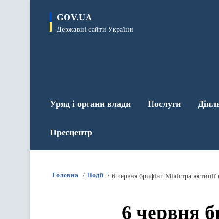
до
основного
GOV.UA
вмісту
Державні сайти України
Уряд і органи влади
Послуги
Діял
Пресцентр
Головна
Події
6 червня брифінг Міністра юстиції
6 червня б