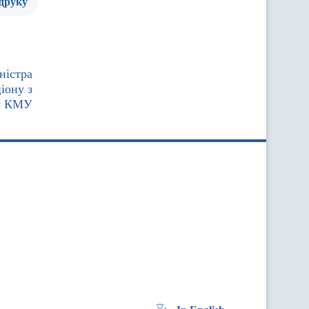
 друку
ністра
іону з
ту КМУ