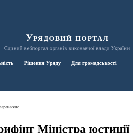
Урядовий портал
Єдиний вебпортал органів виконавчої влади України
ьність
Рішення Уряду
Для громадськості
 перенесено
рифінг Міністра юстиції