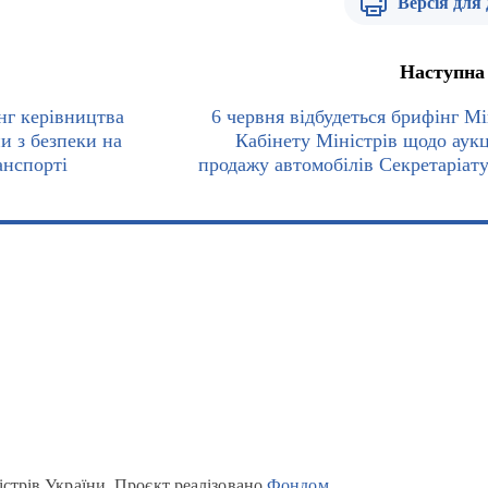
Версія для
Наступна
нг керівництва
6 червня відбудеться брифінг Мі
и з безпеки на
Кабінету Міністрів щодо аукц
анспорті
продажу автомобілів Секретаріа
істрів України. Проєкт реалізовано
Фондом