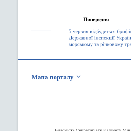
Попередня
5 червня відбудеться брифі
Державної інспекції Україн
морському та річковому тр
Мапа порталу
Перейти на сайт Ukraine.ua
Власність Секретаріату Кабінету Мін