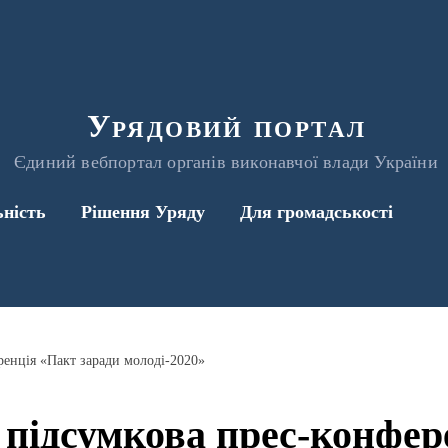
Урядовий портал
Єдиний вебпортал органів виконавчої влади України
ьність
Рішення Уряду
Для громадськості
ренція «Пакт заради молоді-2020»
- підсумкова прес-конфе