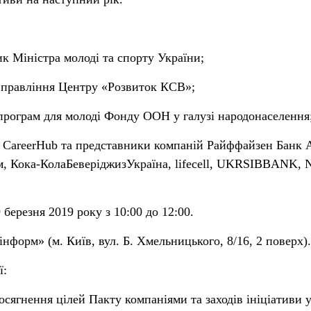
к Міністра молоді та спорту України;
 правління Центру «Розвиток КСВ»;
програм для молоді Фонду ООН у галузі народонаселення
 CareerHub та представники компаній Райффайзен Банк 
м, Кока-КолаБеверіджизУкраїна, lifecell, UKRSIBBANK, N
 березня 2019 року з 10:00 до 12:00.
нформ» (м. Київ, вул. Б. Хмельницького, 8/16, 2 поверх).
ї:
осягнення цілей Пакту компаніями та заходів ініціативи 