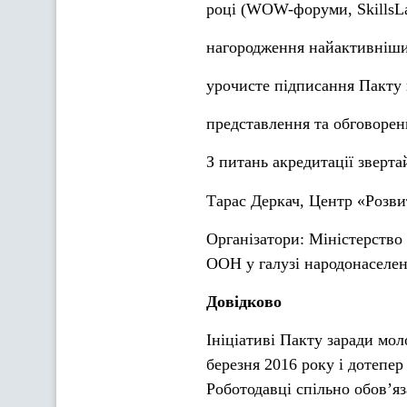
році (WOW-форуми, SkillsLa
нагородження найактивніши
урочисте підписання Пакту
представлення та обговорен
З питань акредитації зверта
Тарас Деркач, Центр «Розв
Організатори: Міністерство
ООН у галузі народонаселен
Довідково
Ініціативі Пакту заради мо
березня 2016 року і дотепер
Роботодавці спільно обов’я