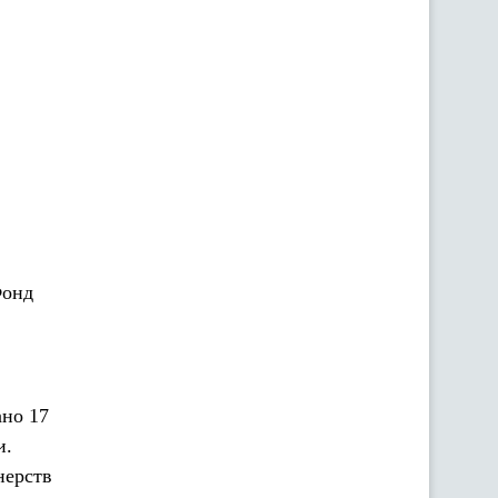
Фонд
ано 17
и.
нерств