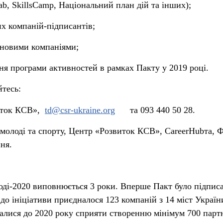
b, SkillsCamp, Національний план дій та інших);
х компаній-підписантів;
 новими компаніями;
ня програми активностей в рамках Пакту у 2019 році.
йтесь:
иток КСВ»,
td@csr-ukraine.org
та 093 440 50 28.
 молоді та спорту, Центр «Розвиток КСВ», CareerHubта, 
ня.
лоді-2020 виповнюється 3 роки. Вперше Пакт було підпис
 до ініціативи приєдналося 123 компаній з 14 міст Україн
залися до 2020 року сприяти створенню мінімум 700 парт