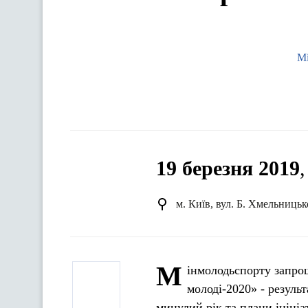
Мі
19 березня 2019
м. Київ, вул. Б. Хмельницьк
М
інмолодьспорту запрош
молоді-2020» - результ
минулий рік та плани ініціа