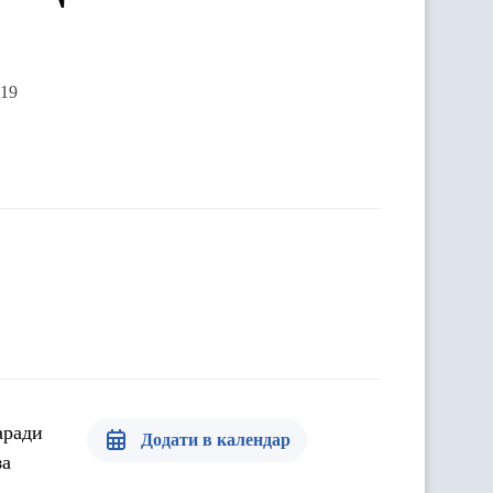
019
аради
Додати в календар
за