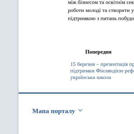
між бізнесом та освітнім се
роботи молоді та створити 
підтримкою з питань побудо
Попередня
15 березня – презентація п
підтримки Фінляндією ре
українська школа
Мапа порталу
Перейти на сайт Ukraine.ua