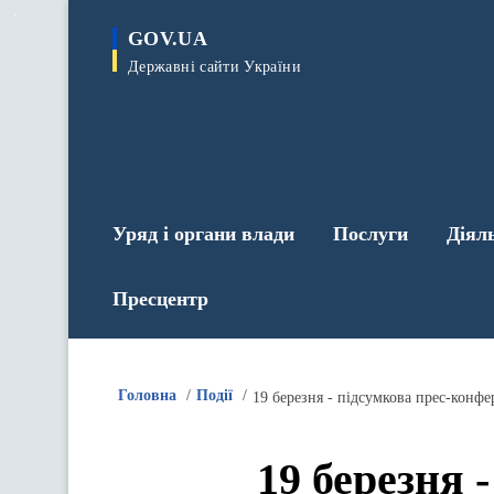
до
основного
GOV.UA
вмісту
Державні сайти України
Уряд і органи влади
Послуги
Діял
Пресцентр
Головна
Події
19 березня - підсумкова прес-конфе
19 березня 