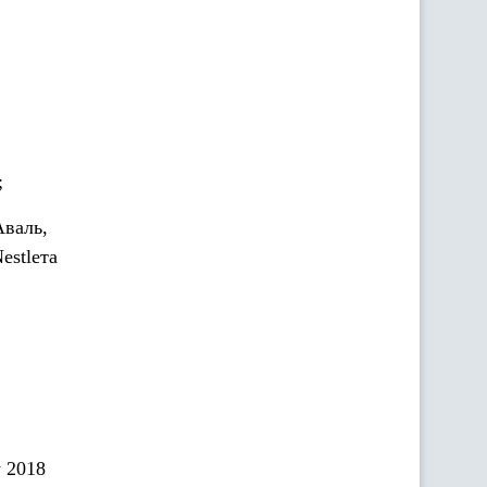
;
Аваль,
estleта
у 2018