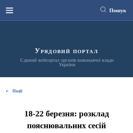
до
основного
Пошук
вмісту
Меню
Урядовий портал
Єдиний вебпортал органів виконавчої влади
України
Події
18-22 березня: розклад
пояснювальних сесій