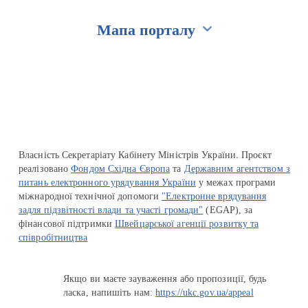
Мапа порталу
Перейти на сайт Ukraine.ua
Власність Секретаріату Кабінету Міністрів України. Проєкт
реалізовано
Фондом Східна Європа
та
Державним агентством з
питань електронного урядування України
у межах програми
міжнародної технічної допомоги
"Електронне врядування
задля підзвітності влади та участі громади"
(EGAP), за
фінансової підтримки
Швейцарської агенції розвитку та
співробітництва
Якщо ви маєте зауваження або пропозиції, будь
ласка, напишіть нам:
https://ukc.gov.ua/appeal