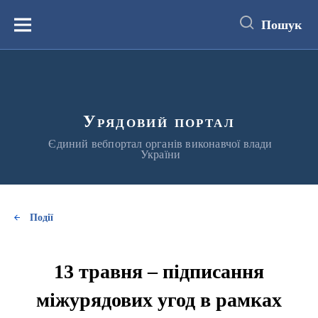
до
основного
Пошук
вмісту
Меню
Урядовий портал
Єдиний вебпортал органів виконавчої влади
України
Події
13 травня – підписання
міжурядових угод в рамках