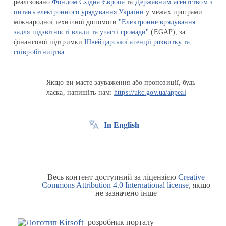
реалізовано
Фондом Східна Європа
та
Державним агентством з
питань електронного урядування України
у межах програми
міжнародної технічної допомоги
"Електронне врядування
задля підзвітності влади та участі громади"
(EGAP), за
фінансової підтримки
Швейцарської агенції розвитку та
співробітництва
Якщо ви маєте зауваження або пропозиції, будь
ласка, напишіть нам:
https://ukc.gov.ua/appeal
In English
Весь контент доступний за ліцензією
Creative
Commons Attribution 4.0 International license
, якщо
не зазначено інше
розробник порталу