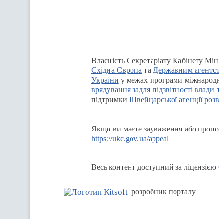
Власність Секретаріату Кабінету Мін
Східна Європа
та
Державним агентст
України
у межах програми міжнародн
врядування задля підзвітності влади 
підтримки
Швейцарської агенції розв
Якщо ви маєте зауваження або пропоз
https://ukc.gov.ua/appeal
Весь контент доступний за ліцензією
розробник порталу