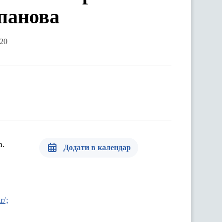
панова
020
а.
Додати в календар
r/;