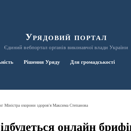
Урядовий портал
Єдиний вебпортал органів виконавчої влади України
ьність
Рішення Уряду
Для громадськості
інг Міністра охорони здоров'я Максима Степанова
відбудеться онлайн брифі