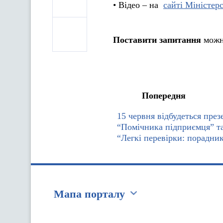
• Відео – на
сайті Міністер
Поставити запитання
можн
Попередня
15 червня відбудеться през
“Помічника підприємця” т
“Легкі перевірки: порадник
Мапа порталу
Перейти на сайт Ukraine.ua