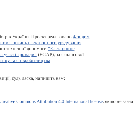
істрів України. Проєкт реалізовано
Фондом
вом з питань електронного урядування
ої технічної допомоги
"Електронне
та участі громади"
(EGAP), за фінансової
итку та співробітництва
иції, будь ласка, напишіть нам:
Creative Commons Attribution 4.0 International license
, якщо не зазн