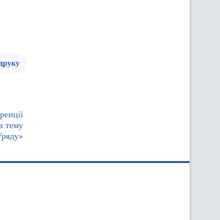
 друку
ренції
а тему
Уряду»