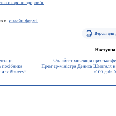
ства охорони здоров’я.
а в
онлайн формі
.
Версія для
Наступна
ентація
Онлайн-трансляція прес-конфе
а посібника
Прем‘єр-міністра Дениса Шмигаля н
 для бізнесу”
«100 днів 