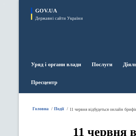
до
основного
GOV.UA
вмісту
Державні сайти України
Уряд і органи влади
Послуги
Діял
Пресцентр
Головна
Події
11 червня відбудеться онлайн бриф
11 червня 