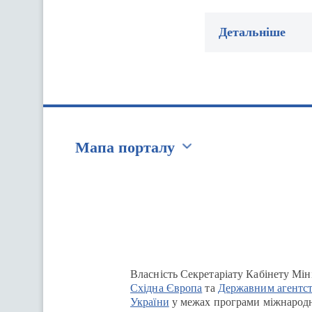
Детальніше
Мапа порталу
Перейти на сайт Ukraine.ua
Власність Секретаріату Кабінету Мін
Східна Європа
та
Державним агентст
України
у межах програми міжнародн