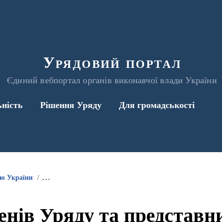
Урядовий портал
Єдиний вебпортал органів виконавчої влади України
ьність
Рішення Уряду
Для громадськості
ою України
Інформація про участь членів Уряду та представників 
енів Уряду та представ