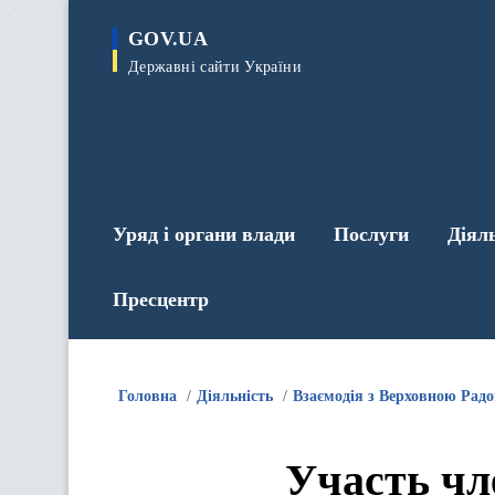
до
основного
GOV.UA
вмісту
Державні сайти України
Уряд і органи влади
Послуги
Діял
Пресцентр
Головна
Діяльність
Взаємодія з Верховною Рад
Участь чл