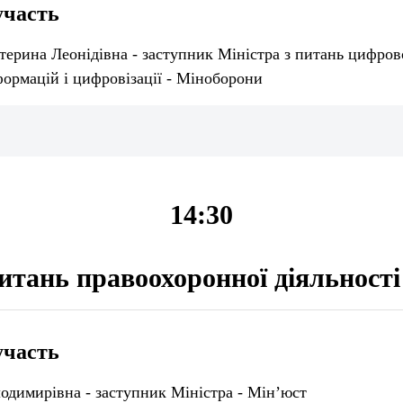
участь
ерина Леонідівна - заступник Міністра з питань цифров
ормацій і цифровізації - Міноборони
14:30
питань правоохоронної діяльності
участь
одимирівна - заступник Міністра - Мін’юст