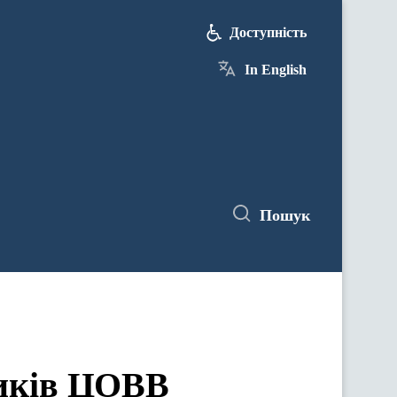
Доступність
In English
Пошук
ЦОВВ у засіданнях комітетів Верховної Ради України
ників ЦОВВ