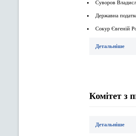
Суворов Владисл
Державна податк
Сокур Євгеній Р
Детальніше
Комітет з 
Детальніше