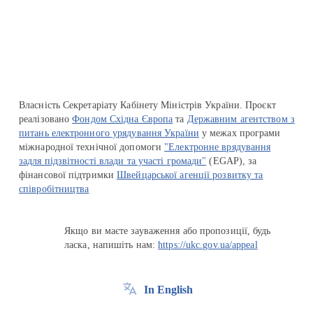
Перейти на сайт Ukraine.ua
Власність Секретаріату Кабінету Міністрів України. Проєкт
реалізовано
Фондом Східна Європа
та
Державним агентством з
питань електронного урядування України
у межах програми
міжнародної технічної допомоги
"Електронне врядування
задля підзвітності влади та участі громади"
(EGAP), за
фінансової підтримки
Швейцарської агенції розвитку та
співробітництва
Якщо ви маєте зауваження або пропозиції, будь
ласка, напишіть нам:
https://ukc.gov.ua/appeal
In English