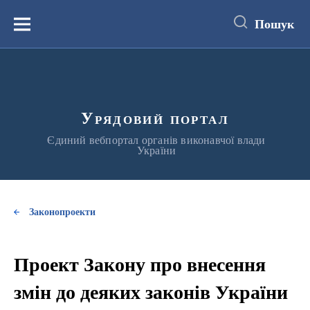
до
основного
Пошук
вмісту
Меню
Урядовий портал
Єдиний вебпортал органів виконавчої влади
України
Законопроекти
Проект Закону про внесення
змін до деяких законів України