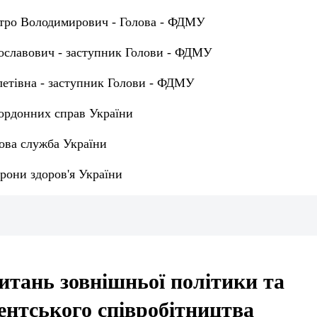
тро Володимирович - Голова - ФДМУ
ославович - заступник Голови - ФДМУ
летівна - заступник Голови - ФДМУ
кордонних справ України
ова служба України
рони здоров'я України
питань зовнішньої політики та
нтського співробітництва