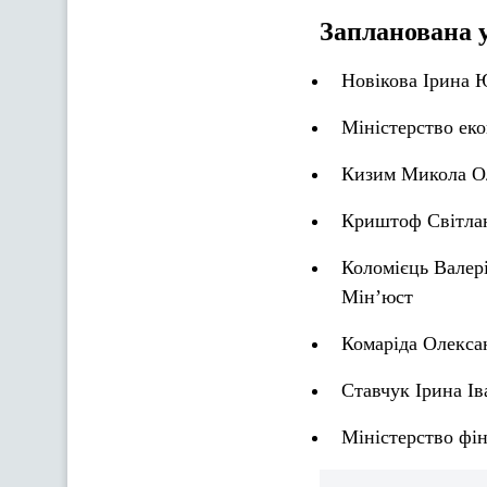
Запланована 
Новікова Ірина Ю
Міністерство ек
Кизим Микола Ол
Криштоф Світлан
Коломієць Валері
Мін’юст
Комаріда Олексан
Ставчук Ірина Ів
Міністерство фін