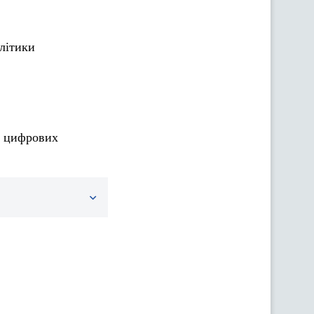
літики
, цифрових