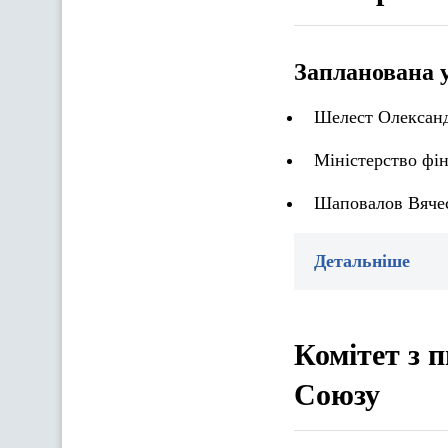
Запланована 
Шелест Олександ
Міністерство фін
Шаповалов Вячес
Детальніше
Комітет з 
Союзу