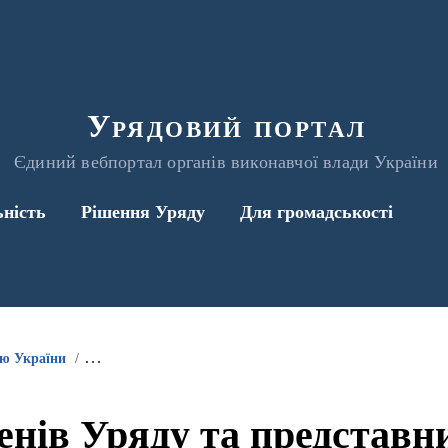
Урядовий портал
Єдиний вебпортал органів виконавчої влади України
ьність
Рішення Уряду
Для громадськості
ою України
Інформація про участь членів Уряду та представників 
енів Уряду та представ