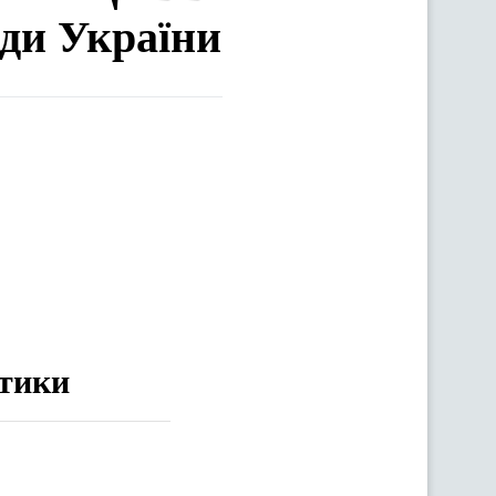
ади України
ітики