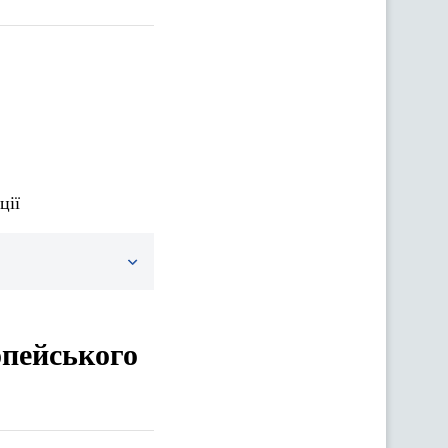
ції
опейського