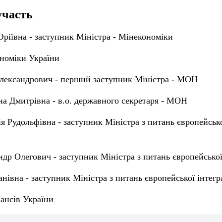
участь
ріївна - заступник Міністра - Мінекономіки
ономіки України
ександрович - перший заступник Міністра - МОН
а Дмитрівна - в.о. державного секретаря - МОН
я Рудольфівна - заступник Міністра з питань європейської
др Олегович - заступник Міністра з питань європейської
анівна - заступник Міністра з питань європейської інтегр
ансів України