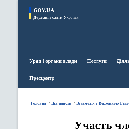
до
основного
GOV.UA
вмісту
Державні сайти України
Уряд і органи влади
Послуги
Діял
Пресцентр
Головна
Діяльність
Взаємодія з Верховною Рад
Участь чл