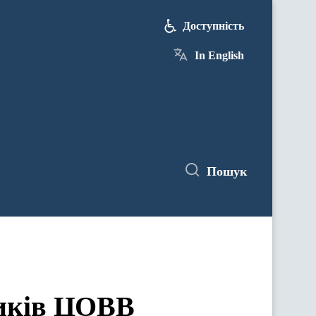
Доступність
In English
Пошук
ЦОВВ у засіданнях комітетів Верховної Ради України
ників ЦОВВ