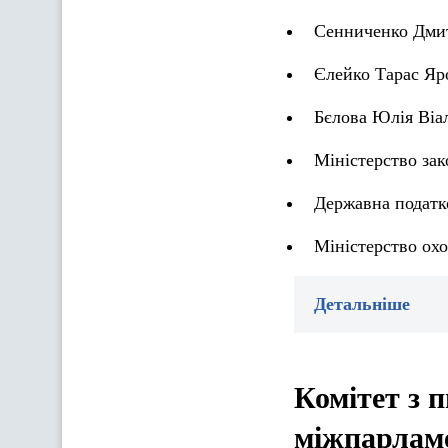
Сенниченко Дми
Єлейко Тарас Яр
Бєлова Юлія Віа
Міністерство за
Державна податк
Міністерство охо
Детальніше
Комітет з 
міжпарламе