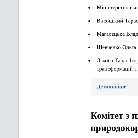
Міністерство ек
Висоцький Тарас
Магалецька Влад
Шевченко Ольга 
Дзьоба Тарас Іго
трансформацій і 
Детальніше
Комітет з 
природоко