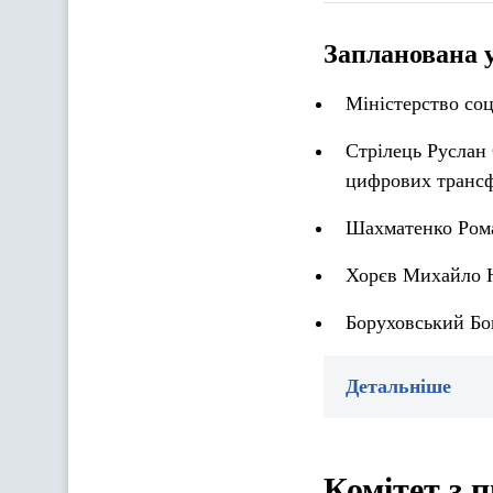
Запланована 
Міністерство соц
Стрілець Руслан 
цифрових трансф
Шахматенко Рома
Хорєв Михайло Ю
Боруховський Бо
Детальніше
Комітет з 