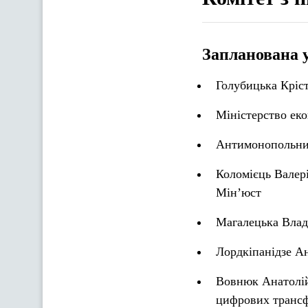
Запланована 
Голубицька Кріст
Міністерство ек
Антимонопольний
Коломієць Валері
Мін’юст
Магалецька Влад
Лордкіпанідзе А
Вовнюк Анатолій 
цифрових трансф