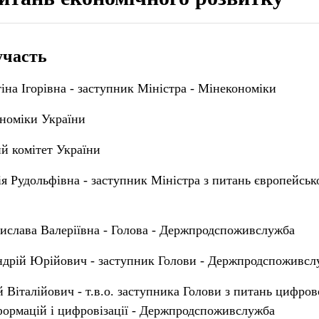
участь
іна Ігорівна - заступник Міністра - Мінекономіки
ономіки України
 комітет України
я Рудольфівна - заступник Міністра з питань європейської
ислава Валеріївна - Голова - Держпродспоживслужба
ндрій Юрійович - заступник Голови - Держпродспоживсл
Віталійович - т.в.о. заступника Голови з питань цифров
ормацій і цифровізації - Держпродспоживслужба