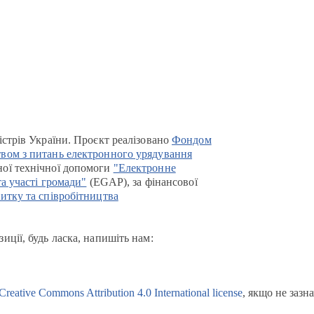
істрів України. Проєкт реалізовано
Фондом
вом з питань електронного урядування
ої технічної допомоги
"Електронне
та участі громади"
(EGAP), за фінансової
итку та співробітництва
иції, будь ласка, напишіть нам:
Creative Commons Attribution 4.0 International license
, якщо не зазн