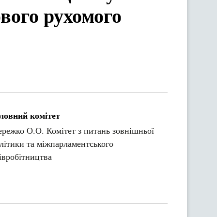
вого рухомого
ловний комітет
режко О.О. Комітет з питань зовнішньої
літики та міжпарламентського
івробітництва