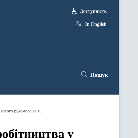
Доступність
In English
Пошук
Проект Закону про вихід з Угоди щодо співробітництва у розвитку та використанні систем стільникового рухомого зв'язку
робітництва у