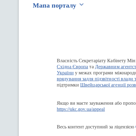
Мапа порталу
Перейти на сайт Ukraine.ua
Власність Секретаріату Кабінету Мін
Східна Європа
та
Державним агентст
України
у межах програми міжнародн
врядування задля підзвітності влади 
підтримки
Швейцарської агенції розв
Якщо ви маєте зауваження або пропоз
https://ukc.gov.ua/appeal
Весь контент доступний за ліцензією