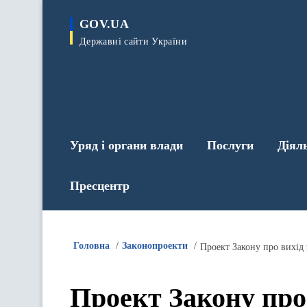
до
основного
GOV.UA
вмісту
Державні сайти України
Уряд і органи влади
Послуги
Діял
Пресцентр
Головна
Законопроекти
Проект Закону про 