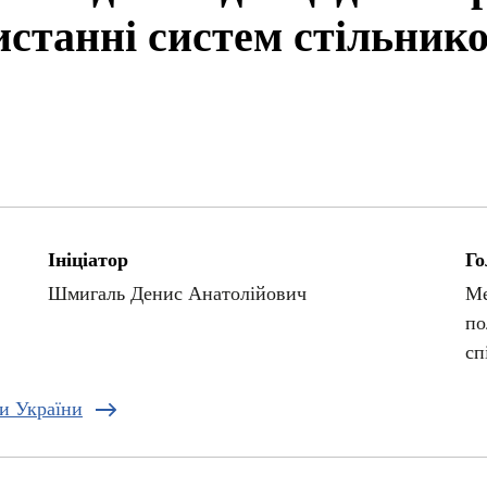
истанні систем стільнико
Ініціатор
Го
Шмигаль Денис Анатолійович
Ме
по
сп
ди України