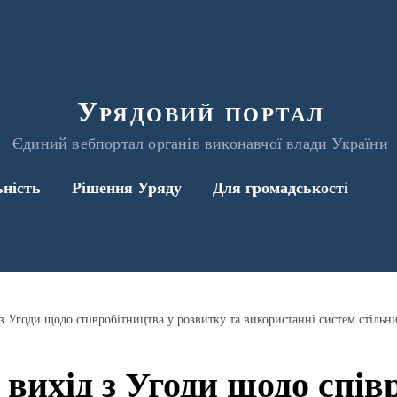
Урядовий портал
Єдиний вебпортал органів виконавчої влади України
ьність
Рішення Уряду
Для громадськості
вихід з Угоди щодо спів