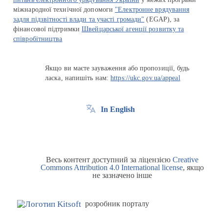
міжнародної технічної допомоги
"Електронне врядування
задля підзвітності влади та участі громади"
(EGAP), за
фінансової підтримки
Швейцарської агенції розвитку та
співробітництва
Якщо ви маєте зауваження або пропозиції, будь
ласка, напишіть нам:
https://ukc.gov.ua/appeal
In English
Весь контент доступний за ліцензією
Creative
Commons Attribution 4.0 International license
, якщо
не зазначено інше
розробник порталу