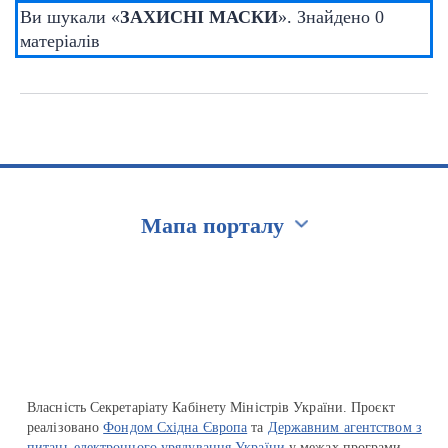
Ви шукали «
ЗАХИСНІ МАСКИ
». Знайдено 0
матеріалів
Мапа порталу
Перейти на сайт Ukraine.ua
Власність Секретаріату Кабінету Міністрів України. Проєкт
реалізовано
Фондом Східна Європа
та
Державним агентством з
питань електронного урядування України
у межах програми