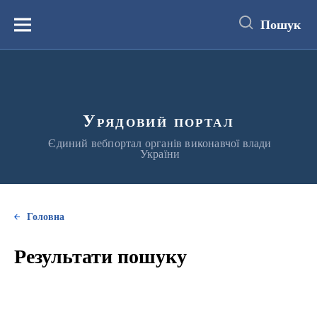
до
основного
Пошук
вмісту
Меню
Урядовий портал
Єдиний вебпортал органів виконавчої влади
України
Головна
Результати пошуку