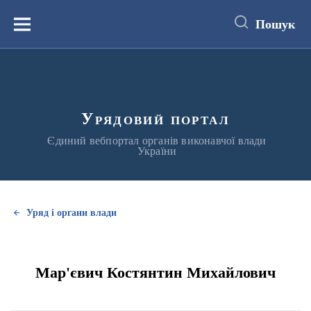
до
основного
Пошук
вмісту
Меню
Урядовий портал
Єдиний вебпортал органів виконавчої влади
України
Уряд і органи влади
Мар'євич Костянтин Михайлович