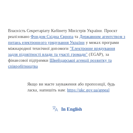
Власність Секретаріату Кабінету Міністрів України. Проєкт
реалізовано
Фондом Східна Європа
та
Державним агентством з
питань електронного урядування України
у межах програми
міжнародної технічної допомоги
"Електронне врядування
задля підзвітності влади та участі громади"
(EGAP), за
фінансової підтримки
Швейцарської агенції розвитку та
співробітництва
Якщо ви маєте зауваження або пропозиції, будь
ласка, напишіть нам:
https://ukc.gov.ua/appeal
In English