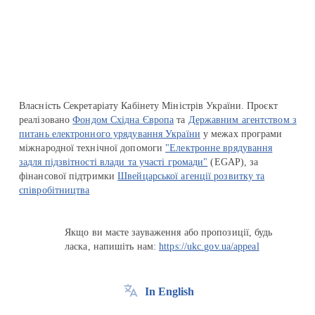
Перейти на сайт Ukraine.ua
Власність Секретаріату Кабінету Міністрів України. Проєкт
реалізовано
Фондом Східна Європа
та
Державним агентством з
питань електронного урядування України
у межах програми
міжнародної технічної допомоги
"Електронне врядування
задля підзвітності влади та участі громади"
(EGAP), за
фінансової підтримки
Швейцарської агенції розвитку та
співробітництва
Якщо ви маєте зауваження або пропозиції, будь
ласка, напишіть нам:
https://ukc.gov.ua/appeal
In English