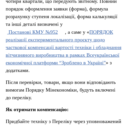
чотири квартали, що передують звітному. Повний
порядок оформлення заявки (форма), формула
розрахунку ступеня локалізації, форма калькуляції
та інші деталі визначені у
Постанові КМУ №952
, а саме у «
ПОРЯДОК
реалізації експериментального проєкту щодо
часткової компенсації вартості техніки і обладнання
вітчизняного виробництва в рамках Всеукраїнської
економічної платформи “Зроблено в Україні”
» з
додатками.
Після перевірки, товари, якщо вони відповідають
вимогам Порядку Мінекономіки, будуть включені
до переліку.
Як отримати компенсацію:
Придбайте техніку з Переліку через уповноважений