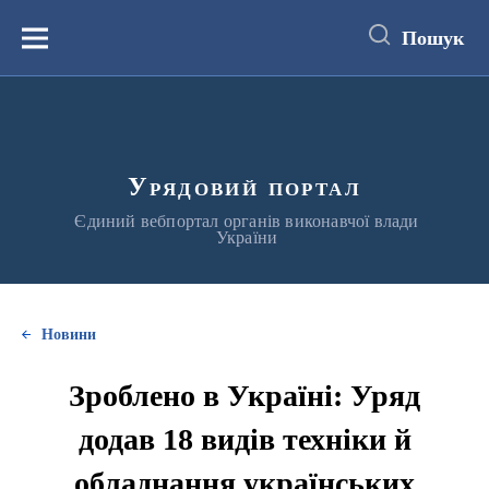
до
основного
Пошук
вмісту
Меню
Урядовий портал
Єдиний вебпортал органів виконавчої влади
України
Новини
Зроблено в Україні: Уряд
додав 18 видів техніки й
обладнання українських