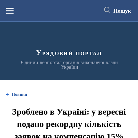
до
основного
Пошук
вмісту
Меню
Урядовий портал
Єдиний вебпортал органів виконавчої влади
України
Новини
Зроблено в Україні: у вересні
подано рекордну кількість
заявок на компенсацію 15%