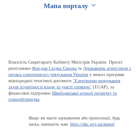
Мапа порталу
Перейти на сайт Ukraine.ua
Власність Секретаріату Кабінету Міністрів України. Проєкт
реалізовано
Фондом Східна Європа
та
Державним агентством з
питань електронного урядування України
у межах програми
міжнародної технічної допомоги
"Електронне врядування
задля підзвітності влади та участі громади"
(EGAP), за
фінансової підтримки
Швейцарської агенції розвитку та
співробітництва
Якщо ви маєте зауваження або пропозиції, будь
ласка, напишіть нам:
https://ukc.gov.ua/appeal