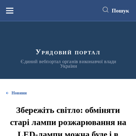
до
основного
Пошук
вмісту
Меню
Урядовий портал
Єдиний вебпортал органів виконавчої влади
України
Новини
Збережіть світло: обміняти
старі лампи розжарювання на
LED-лампи можна буде і в