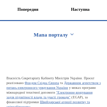
Попередня
Наступна
Мапа порталу
Перейти на сайт Ukraine.ua
Власність Секретаріату Кабінету Міністрів України. Проєкт
реалізовано
Фондом Східна Європа
та
Державним агентством з
питань електронного урядування України
у межах програми
міжнародної технічної допомоги
"Електронне врядування
задля підзвітності влади та участі громади"
(EGAP), за
фінансової підтримки
Швейцарської агенції розвитку та
співробітництва