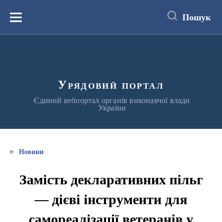
до
основного
Пошук
вмісту
Меню
Урядовий портал
Єдиний вебпортал органів виконавчої влади
України
Новини
Замість декларативних пільг
— дієві інструменти для
самореалізації ветеранів у