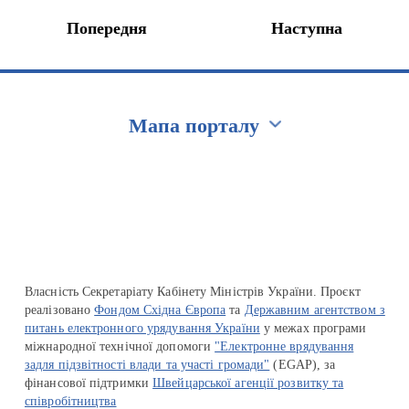
Попередня
Наступна
Мапа порталу
Перейти на сайт Ukraine.ua
Власність Секретаріату Кабінету Міністрів України. Проєкт
реалізовано
Фондом Східна Європа
та
Державним агентством з
питань електронного урядування України
у межах програми
міжнародної технічної допомоги
"Електронне врядування
задля підзвітності влади та участі громади"
(EGAP), за
фінансової підтримки
Швейцарської агенції розвитку та
співробітництва