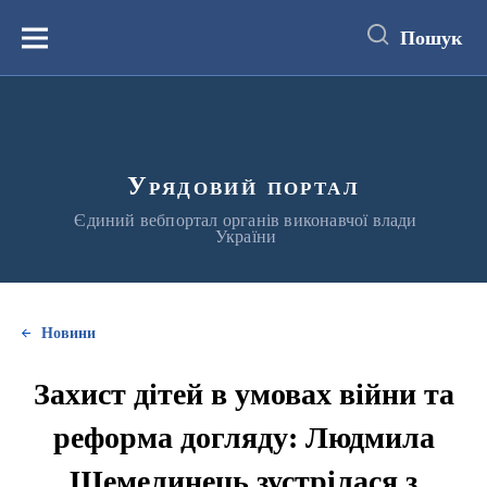
до
основного
Пошук
вмісту
Меню
Урядовий портал
Єдиний вебпортал органів виконавчої влади
України
Новини
Захист дітей в умовах війни та
реформа догляду: Людмила
Шемелинець зустрілася з