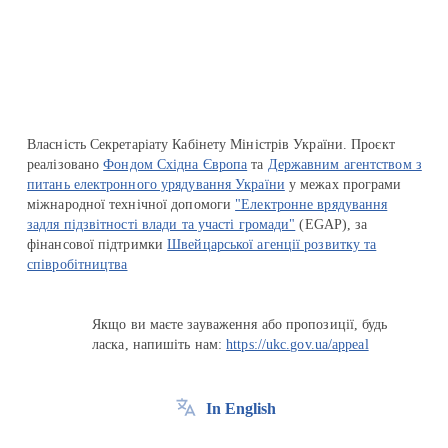
Перейти на сайт Ukraine.ua
Власність Секретаріату Кабінету Міністрів України. Проєкт
реалізовано
Фондом Східна Європа
та
Державним агентством з
питань електронного урядування України
у межах програми
міжнародної технічної допомоги
"Електронне врядування
задля підзвітності влади та участі громади"
(EGAP), за
фінансової підтримки
Швейцарської агенції розвитку та
співробітництва
Якщо ви маєте зауваження або пропозиції, будь
ласка, напишіть нам:
https://ukc.gov.ua/appeal
In English