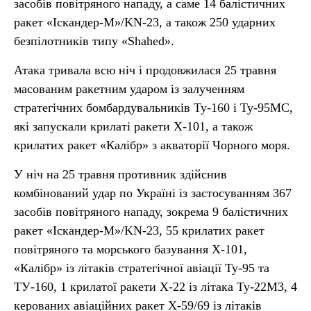
засобів повітряного нападу, а саме 14 балістичних
ракет «Іскандер-М»/KN-23, а також 250 ударних
безпілотників типу «Shahed».
Атака тривала всю ніч і продовжилася 25 травня
масованим ракетним ударом із залученням
стратегічних бомбардувальників Ту-160 і Ту-95МС,
які запускали крилаті ракети Х-101, а також
крилатих ракет «Калібр» з акваторії Чорного моря.
У ніч на 25 травня противник здійснив
комбінований удар по Україні із застосуванням 367
засобів повітряного нападу, зокрема 9 балістичних
ракет «Іскандер-М»/KN-23, 55 крилатих ракет
повітряного та морського базування Х-101,
«Калібр» із літаків стратегічної авіації Ту-95 та
ТУ-160, 1 крилатої ракети Х-22 із літака Ту-22М3, 4
керованих авіаційних ракет Х-59/69 із літаків