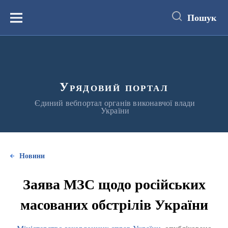
до
основного
Пошук
вмісту
Меню
Урядовий портал
Єдиний вебпортал органів виконавчої влади
України
Новини
Заява МЗС щодо російських
масованих обстрілів України