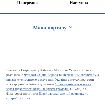
Попередня
Наступна
Мапа порталу
Перейти на сайт Ukraine.ua
Власність Секретаріату Кабінету Міністрів України. Проєкт
реалізовано
Фондом Східна Європа
та
Державним агентством з
питань електронного урядування України
у межах програми
міжнародної технічної допомоги
"Електронне врядування
задля підзвітності влади та участі громади"
(EGAP), за
фінансової підтримки
Швейцарської агенції розвитку та
співробітництва