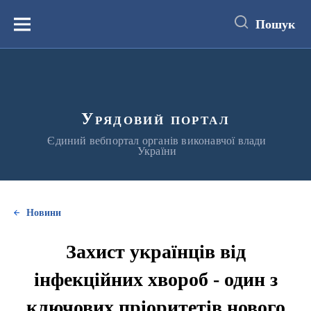
до
основного
Пошук
вмісту
Меню
Урядовий портал
Єдиний вебпортал органів виконавчої влади
України
Новини
Захист українців від
інфекційних хвороб - один з
ключових пріоритетів нового