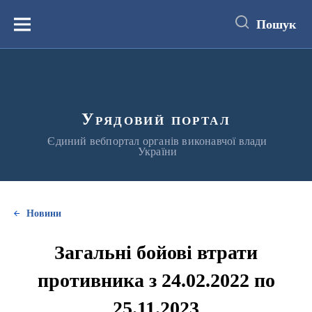
до
основного
Пошук
вмісту
Меню
Урядовий портал
Єдиний вебпортал органів виконавчої влади
України
Новини
Загальні бойові втрати
противника з 24.02.2022 по
25.11.2023