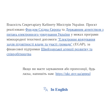
Власність Секретаріату Кабінету Міністрів України. Проєкт
реалізовано
Фондом Східна Європа
та
Державним агентством з
питань електронного урядування України
у межах програми
міжнародної технічної допомоги
"Електронне врядування
задля підзвітності влади та участі громади"
(EGAP), за
фінансової підтримки
Швейцарської агенції розвитку та
співробітництва
Якщо ви маєте зауваження або пропозиції, будь
ласка, напишіть нам:
https://ukc.gov.ua/appeal
In English