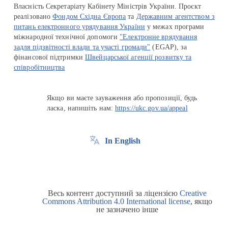
Власність Секретаріату Кабінету Міністрів України. Проєкт
реалізовано
Фондом Східна Європа
та
Державним агентством з
питань електронного урядування України
у межах програми
міжнародної технічної допомоги
"Електронне врядування
задля підзвітності влади та участі громади"
(EGAP), за
фінансової підтримки
Швейцарської агенції розвитку та
співробітництва
Якщо ви маєте зауваження або пропозиції, будь
ласка, напишіть нам:
https://ukc.gov.ua/appeal
In English
Весь контент доступний за ліцензією
Creative
Commons Attribution 4.0 International license
, якщо
не зазначено інше