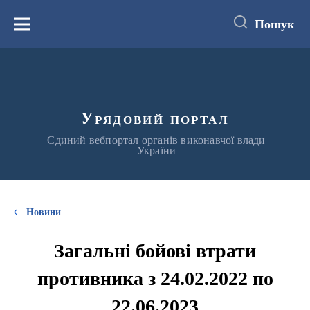
до
основного
Пошук
вмісту
Меню
Урядовий портал
Єдиний вебпортал органів виконавчої влади
України
Новини
Загальні бойові втрати
противника з 24.02.2022 по
22.06.2023