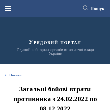
до
основного
Пошук
вмісту
Меню
Урядовий портал
Єдиний вебпортал органів виконавчої влади
України
Новини
Загальні бойові втрати
противника з 24.02.2022 по
08.12.2022