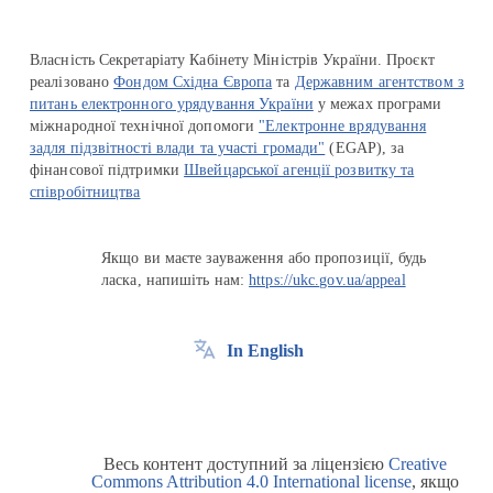
Власність Секретаріату Кабінету Міністрів України. Проєкт
реалізовано
Фондом Східна Європа
та
Державним агентством з
питань електронного урядування України
у межах програми
міжнародної технічної допомоги
"Електронне врядування
задля підзвітності влади та участі громади"
(EGAP), за
фінансової підтримки
Швейцарської агенції розвитку та
співробітництва
Якщо ви маєте зауваження або пропозиції, будь
ласка, напишіть нам:
https://ukc.gov.ua/appeal
In English
Весь контент доступний за ліцензією
Creative
Commons Attribution 4.0 International license
, якщо