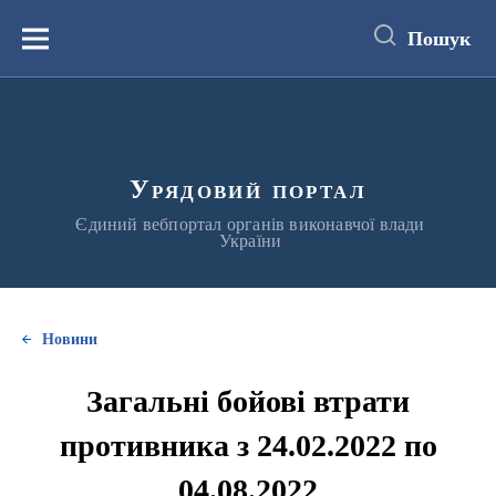
до
основного
Пошук
вмісту
Меню
Урядовий портал
Єдиний вебпортал органів виконавчої влади
України
Новини
Загальні бойові втрати
противника з 24.02.2022 по
04.08.2022