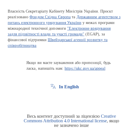
Власність Секретаріату Кабінету Міністрів України. Проєкт
реалізовано
Фондом Східна Європа
та
Державним агентством з
питань електронного урядування України
у межах програми
міжнародної технічної допомоги
"Електронне врядування
задля підзвітності влади та участі громади"
(EGAP), за
фінансової підтримки
Швейцарської агенції розвитку та
співробітництва
Якщо ви маєте зауваження або пропозиції, будь
ласка, напишіть нам:
https://ukc.gov.ua/appeal
In English
Весь контент доступний за ліцензією
Creative
Commons Attribution 4.0 International license
, якщо
не зазначено інше