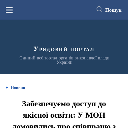
до
основного
Пошук
вмісту
Меню
Урядовий портал
Єдиний вебпортал органів виконавчої влади
України
Новини
Забезпечуємо доступ до
якісної освіти: У МОН
домовились про співпрацю з