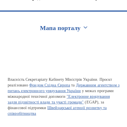
Мапа порталу
Перейти на сайт Ukraine.ua
Власність Секретаріату Кабінету Міністрів України. Проєкт
реалізовано
Фондом Східна Європа
та
Державним агентством з
питань електронного урядування України
у межах програми
міжнародної технічної допомоги
"Електронне врядування
задля підзвітності влади та участі громади"
(EGAP), за
фінансової підтримки
Швейцарської агенції розвитку та
співробітництва