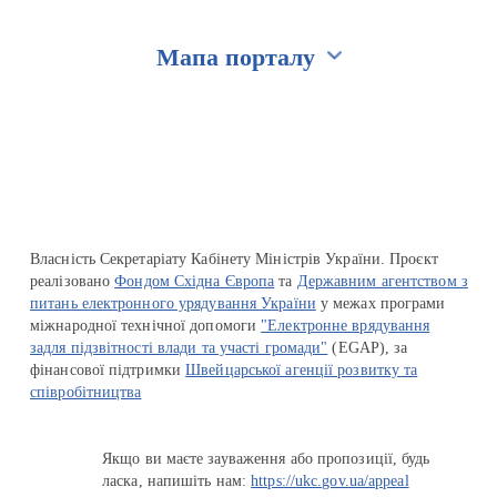
Мапа порталу
Перейти на сайт Ukraine.ua
Власність Секретаріату Кабінету Міністрів України. Проєкт
реалізовано
Фондом Східна Європа
та
Державним агентством з
питань електронного урядування України
у межах програми
міжнародної технічної допомоги
"Електронне врядування
задля підзвітності влади та участі громади"
(EGAP), за
фінансової підтримки
Швейцарської агенції розвитку та
співробітництва
Якщо ви маєте зауваження або пропозиції, будь
ласка, напишіть нам:
https://ukc.gov.ua/appeal