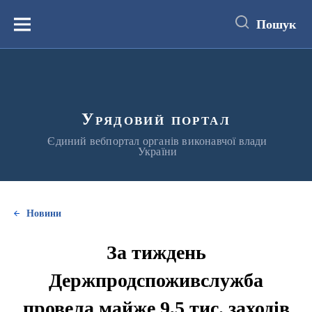
до
основного
Пошук
вмісту
Меню
Урядовий портал
Єдиний вебпортал органів виконавчої влади
України
Новини
За тиждень
Держпродспоживслужба
провела майже 9,5 тис. заходів