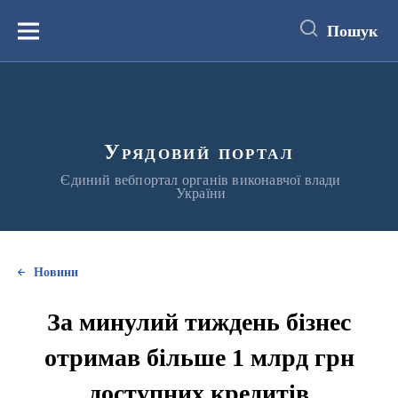
до
основного
Пошук
вмісту
Меню
Урядовий портал
Єдиний вебпортал органів виконавчої влади
України
Новини
За минулий тиждень бізнес
отримав більше 1 млрд грн
доступних кредитів