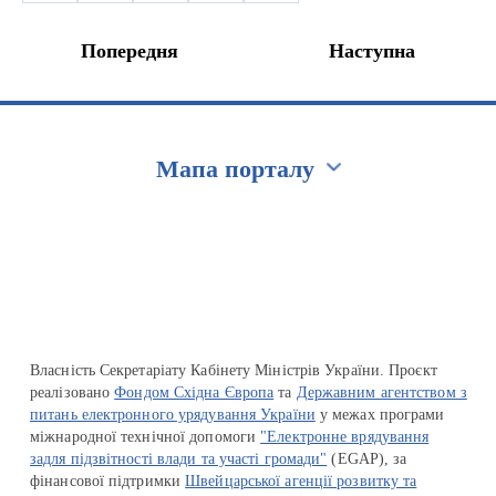
Попередня
Наступна
Мапа порталу
Перейти на сайт Ukraine.ua
Власність Секретаріату Кабінету Міністрів України. Проєкт
реалізовано
Фондом Східна Європа
та
Державним агентством з
питань електронного урядування України
у межах програми
міжнародної технічної допомоги
"Електронне врядування
задля підзвітності влади та участі громади"
(EGAP), за
фінансової підтримки
Швейцарської агенції розвитку та