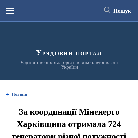
до
основного
Пошук
вмісту
Меню
Урядовий портал
Єдиний вебпортал органів виконавчої влади
України
Новини
За координації Міненерго
Харківщина отримала 724
генератори різної потужності