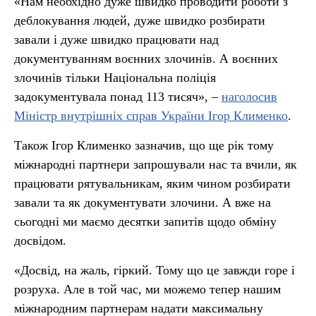
«Нам необхідно дуже швидко проводити роботи з
деблокування людей, дуже швидко розбирати
завали і дуже швидко працювати над
документуванням воєнних злочинів. А воєнних
злочинів тільки Національна поліція
задокументувала понад 113 тисяч», –
наголосив
Міністр внутрішніх справ України Ігор Клименко
.
Також Ігор Клименко зазначив, що ще рік тому
міжнародні партнери запрошували нас та вчили, як
працювати рятувальникам, яким чином розбирати
завали та як документувати злочини. А вже на
сьогодні ми маємо десятки запитів щодо обміну
досвідом.
«Досвід, на жаль, гіркий. Тому що це завжди горе і
розруха. Але в той час, ми можемо тепер нашим
міжнародним партнерам надати максимальну