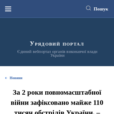
до
основного
Пошук
вмісту
Меню
Урядовий портал
Єдиний вебпортал органів виконавчої влади
України
Новини
За 2 роки повномасштабної
війни зафіксовано майже 110
тисяч обстрілів України, –