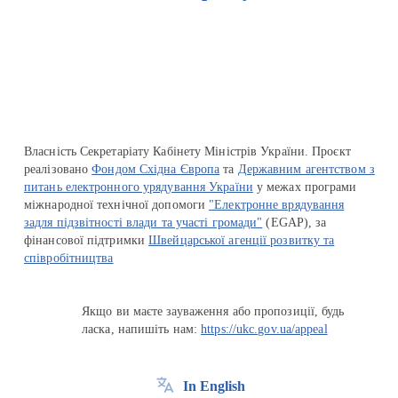
Перейти на сайт Ukraine.ua
Власність Секретаріату Кабінету Міністрів України. Проєкт
реалізовано
Фондом Східна Європа
та
Державним агентством з
питань електронного урядування України
у межах програми
міжнародної технічної допомоги
"Електронне врядування
задля підзвітності влади та участі громади"
(EGAP), за
фінансової підтримки
Швейцарської агенції розвитку та
співробітництва
Якщо ви маєте зауваження або пропозиції, будь
ласка, напишіть нам:
https://ukc.gov.ua/appeal
In English