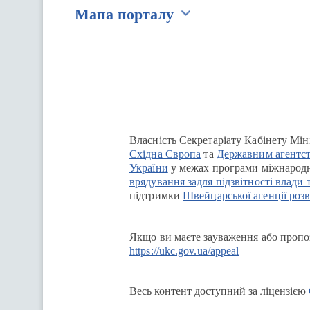
Мапа порталу
Перейти на сайт Ukraine.ua
Власність Секретаріату Кабінету Мін
Східна Європа
та
Державним агентст
України
у межах програми міжнародн
врядування задля підзвітності влади 
підтримки
Швейцарської агенції розв
Якщо ви маєте зауваження або пропоз
https://ukc.gov.ua/appeal
Весь контент доступний за ліцензією