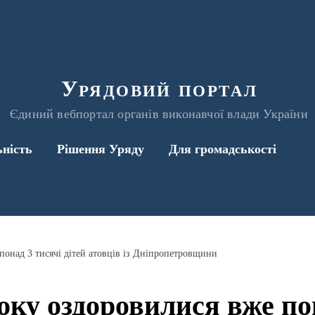
Урядовий портал
Єдиний вебпортал органів виконавчої влади України
ьність
Рішення Уряду
Для громадськості
понад 3 тисячі дітей атовців із Дніпропетровщини
оку оздоровилися вже по