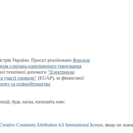
істрів України. Проєкт реалізовано
Фондом
вом з питань електронного урядування
ої технічної допомоги
"Електронне
та участі громади"
(EGAP), за фінансової
итку та співробітництва
иції, будь ласка, напишіть нам:
Creative Commons Attribution 4.0 International license
, якщо не зазн