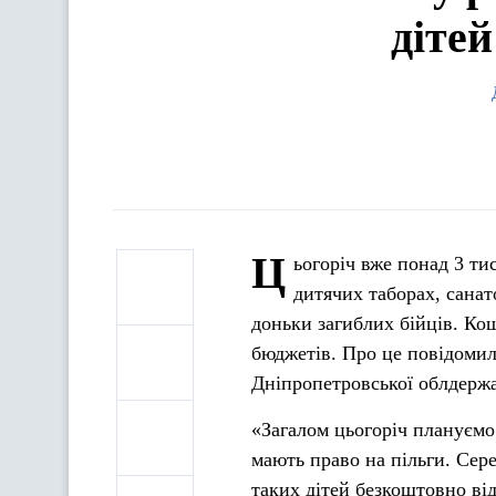
діте
Ц
ьогоріч вже понад 3 ти
дитячих таборах, санат
доньки загиблих бійців. Ко
бюджетів. Про це повідомил
Дніпропетровської облдержа
«Загалом цьогоріч плануємо
мають право на пільги. Сер
таких дітей безкоштовно ві