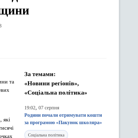
вщини
3
За темами:
ини та
«Новини регіонів»,
евих
«Соціальна політика»
,
19:02
07 серпня
Родини почали отримувати кошти
 які
за програмою «Пакунок школяра»
тисячі
Соціальна політика
очках