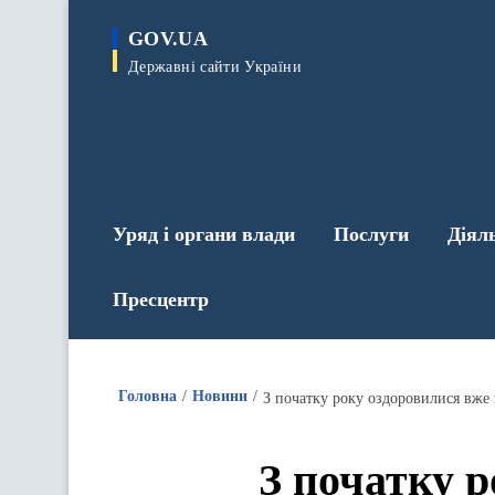
до
основного
GOV.UA
вмісту
Державні сайти України
Уряд і органи влади
Послуги
Діял
Пресцентр
Головна
Новини
З початку року оздоровилися вже 
З початку р