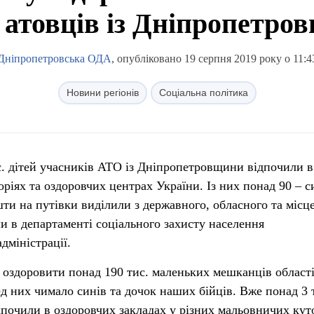
й атовців із Дніпропетро
Дніпропетровська ОДА
, опубліковано 19 серпня 2019 року о 11:4
Новини регіонів
Соціальна політика
с. дітей учасників АТО із Дніпропетровщини відпочили в
оріях та оздоровчих центрах України. Із них понад 90 – с
шти на путівки виділили з державного, обласного та місц
и в департаменті соціального захисту населення
дміністрації.
 оздоровити понад 190 тис. маленьких мешканців області,
ед них чимало синів та дочок наших бійців. Вже понад 3 
дпочили в оздоровчих закладах у різних мальовничих кут