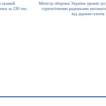
а сьомий
Міністр оборони України провів зуст
нки за 230 тис.
стратегічними радниками високого
від держав-члені