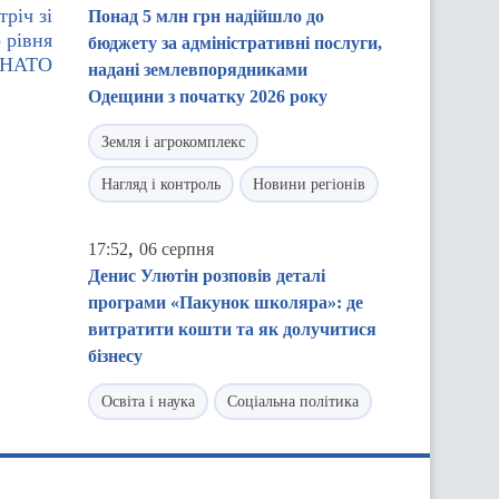
річ зі
Понад 5 млн грн надійшло до
 рівня
бюджету за адміністративні послуги,
в НАТО
надані землевпорядниками
Одещини з початку 2026 року
Земля і агрокомплекс
Нагляд і контроль
Новини регіонів
,
17:52
06 серпня
Денис Улютін розповів деталі
програми «Пакунок школяра»: де
витратити кошти та як долучитися
бізнесу
Освіта і наука
Соціальна політика