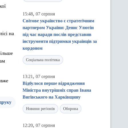
кої
,
15:48
07 серпня
Світове українство є стратегічним
партнером України: Денис Улютін
ісі на
під час наради послів представив
інструменти підтримки українців за
кордоном
Більше
Соціальна політика
Там
,
13:21
07 серпня
 вже
Відбулося перше відрядження
Міністра внутрішніх справ Івана
Вигівського на Харківщину
 друку
Новини регіонів
Оборона
,
12:20
07 серпня