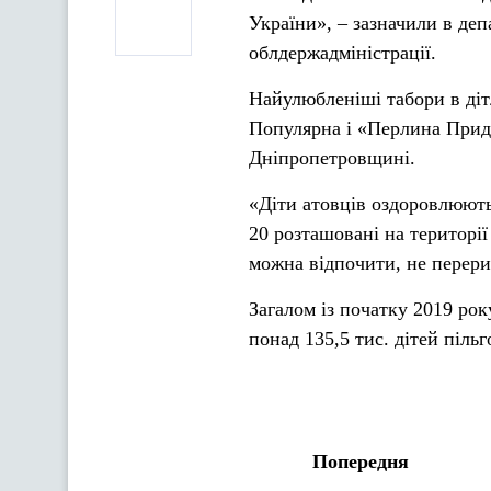
України», – зазначили в де
облдержадміністрації.
Найулюбленіші табори в діт
Популярна і «Перлина Придн
Дніпропетровщині.
«Діти атовців оздоровлюють
20 розташовані на території
можна відпочити, не перери
Загалом із початку 2019 рок
понад 135,5 тис. дітей піль
Попередня