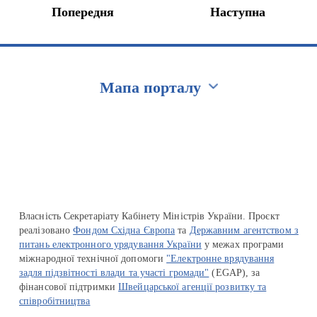
Попередня
Наступна
Мапа порталу
Перейти на сайт Ukraine.ua
Власність Секретаріату Кабінету Міністрів України. Проєкт
реалізовано
Фондом Східна Європа
та
Державним агентством з
питань електронного урядування України
у межах програми
міжнародної технічної допомоги
"Електронне врядування
задля підзвітності влади та участі громади"
(EGAP), за
фінансової підтримки
Швейцарської агенції розвитку та
співробітництва