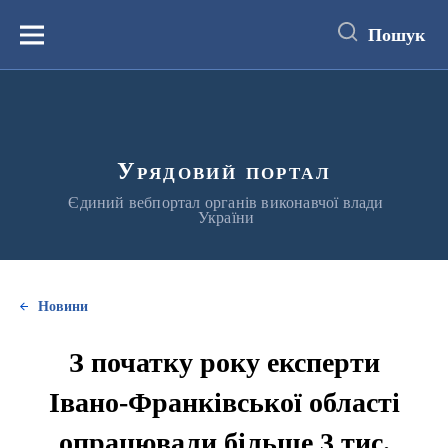
до
основного
Пошук
вмісту
Меню
Урядовий портал
Єдиний вебпортал органів виконавчої влади
України
Новини
З початку року експерти
Івано-Франківської області
опрацювали більше 3 тис.