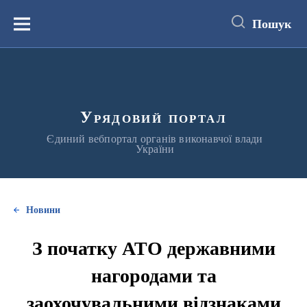
до
основного
Пошук
вмісту
Меню
Урядовий портал
Єдиний вебпортал органів виконавчої влади
України
Новини
З початку АТО державними
нагородами та
заохочувальними відзнаками