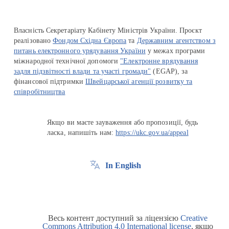
Власність Секретаріату Кабінету Міністрів України. Проєкт
реалізовано
Фондом Східна Європа
та
Державним агентством з
питань електронного урядування України
у межах програми
міжнародної технічної допомоги
"Електронне врядування
задля підзвітності влади та участі громади"
(EGAP), за
фінансової підтримки
Швейцарської агенції розвитку та
співробітництва
Якщо ви маєте зауваження або пропозиції, будь
ласка, напишіть нам:
https://ukc.gov.ua/appeal
In English
Весь контент доступний за ліцензією
Creative
Commons Attribution 4.0 International license
, якщо