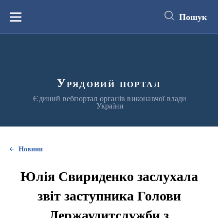
до
основного
Пошук
вмісту
Меню
Урядовий портал
Єдиний вебпортал органів виконавчої влади
України
Новини
Юлія Свириденко заслухала
звіт заступника Голови
Держаудитслужби з