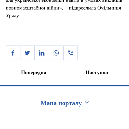
для української економіки навіть в умовах викликів
повномасштабної війни», – підкреслила Очільниця
Уряду.
Попередня
Наступна
Мапа порталу
Перейти на сайт Ukraine.ua