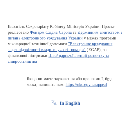
Власність Секретаріату Кабінету Міністрів України. Проєкт
реалізовано
Фондом Східна Європа
та
Державним агентством з
питань електронного урядування України
у межах програми
міжнародної технічної допомоги
"Електронне врядування
задля підзвітності влади та участі громади"
(EGAP), за
фінансової підтримки
Швейцарської агенції розвитку та
співробітництва
Якщо ви маєте зауваження або пропозиції, будь
ласка, напишіть нам:
https://ukc.gov.ua/appeal
In English