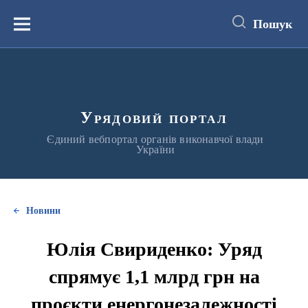
до
основного
Пошук
вмісту
Меню
Урядовий портал
Єдиний вебпортал органів виконавчої влади
України
Новини
Юлія Свириденко: Уряд
спрямує 1,1 млрд грн на
проєкти енергонезалежності