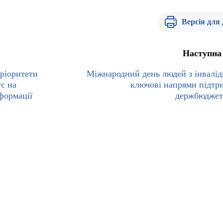
Версія для
Наступна
ріоритети
Міжнародний день людей з інвалід
ус на
ключові напрями підтр
формації
держбюджет