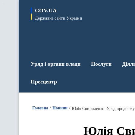
до
основного
GOV.UA
вмісту
Державні сайти України
Уряд і органи влади
Послуги
Діял
Пресцентр
Головна
Новини
Юлія Свириденко: Уряд продовжує
Юлія Сви