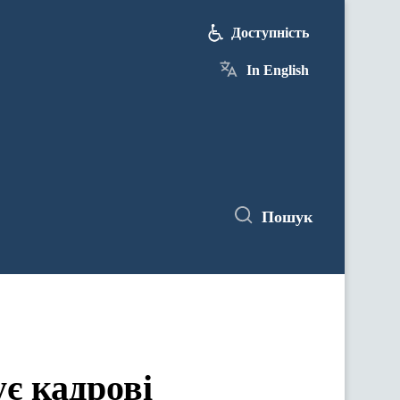
Доступність
In English
Пошук
є кадрові