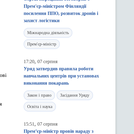
Прем'єр-міністром Фінляндії
посилення ППО, розвиток дронів і
захист логістики
Міжнародна діяльність
Прем'єр-міністр
,
17:20
07 серпня
Уряд затвердив правила роботи
ові
навчальних центрів при установах
виконання покарань
Закон і право
Засідання Уряду
я
Освіта і наука
,
15:51
07 серпня
Прем’єр-міністр провів нараду з