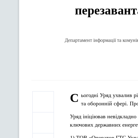
перезавант
Департамент інформації та комунік
С
ьогодні Уряд ухвалив р
та оборонній сфері. Пр
Уряд ініціював невідкладно
ключових державних енергет
1) ТОВ «Оператор ГТС Укра