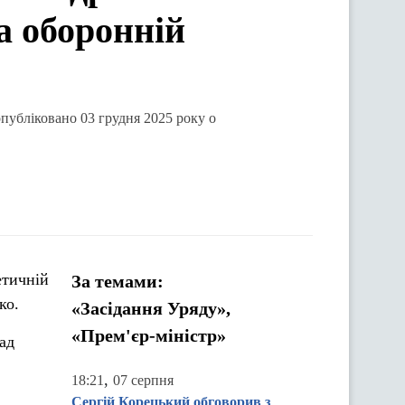
а оборонній
опубліковано 03 грудня 2025 року о
етичній
За темами:
ко.
«Засідання Уряду»,
«Прем'єр-міністр»
ад
,
18:21
07 серпня
Сергій Корецький обговорив з