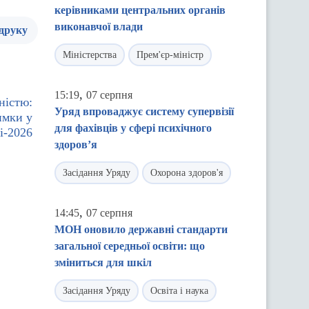
керівниками центральних органів
виконавчої влади
 друку
Міністерства
Прем'єр-міністр
,
15:19
07 серпня
ністю:
Уряд впроваджує систему супервізії
имки у
для фахівців у сфері психічного
і-2026
здоров’я
Засідання Уряду
Охорона здоров'я
,
14:45
07 серпня
МОН оновило державні стандарти
загальної середньої освіти: що
зміниться для шкіл
Засідання Уряду
Освіта і наука