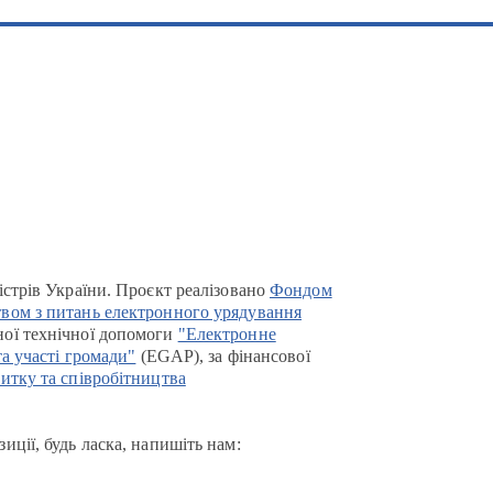
істрів України. Проєкт реалізовано
Фондом
вом з питань електронного урядування
ої технічної допомоги
"Електронне
та участі громади"
(EGAP), за фінансової
итку та співробітництва
иції, будь ласка, напишіть нам: