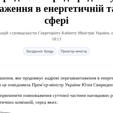
аження в енергетичній т
сфері
ацій з громадськістю Секретаріату Кабінету Міністрів України, 
18:13
Засідання Уряду
Прем'єр-міністр
ішення, яке продовжує кадрові перезавантаження в енерг
о це повідомила Прем’єр-міністр України Юлія Свириден
 припинити повноваження суттєвої частини наглядових р
ичних компаній, серед яких:
їни»;