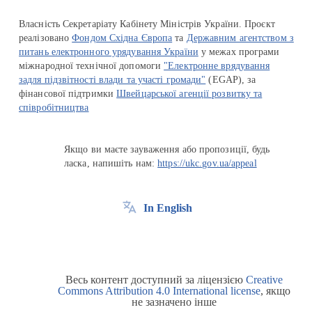
Власність Секретаріату Кабінету Міністрів України. Проєкт
реалізовано
Фондом Східна Європа
та
Державним агентством з
питань електронного урядування України
у межах програми
міжнародної технічної допомоги
"Електронне врядування
задля підзвітності влади та участі громади"
(EGAP), за
фінансової підтримки
Швейцарської агенції розвитку та
співробітництва
Якщо ви маєте зауваження або пропозиції, будь
ласка, напишіть нам:
https://ukc.gov.ua/appeal
In English
Весь контент доступний за ліцензією
Creative
Commons Attribution 4.0 International license
, якщо
не зазначено інше