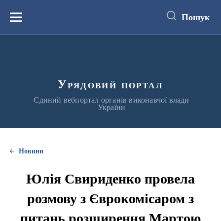
до
основного
Пошук
вмісту
Меню
Урядовий портал
Єдиний вебпортал органів виконавчої влади
України
Новини
Юлія Свириденко провела
розмову з Єврокомісаром з
питань розширення Мартою