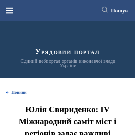
до
основного
Пошук
вмісту
Меню
Урядовий портал
Єдиний вебпортал органів виконавчої влади
України
Новини
Юлія Свириденко: IV
Міжнародний саміт міст і
регіонів задає важливі